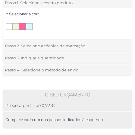
Passo 1. Selecione a cor do produto
*
Selecionar a cor:
Passo 2. Selecione a técnica de marcação
*
Selecione o tipo de marcação e as cores do logotipo:
Passo 3. Indique a quantidade
*
Quantidade mínima:
25
Passo 4. Selecione o método de envio
1 Cor (Na parte superior)
Quantidade
Standard
Preço/Unidade
2 Cores (Na parte superior)
25
O SEU ORÇAMENTO
3 Cores (Na parte superior)
Preço a partir de:
0,72 €
50
4 Cores (Na parte superior)
125
Complete cada um dos passos indicados à esquerda
Gota de resina (Na parte superior)
250