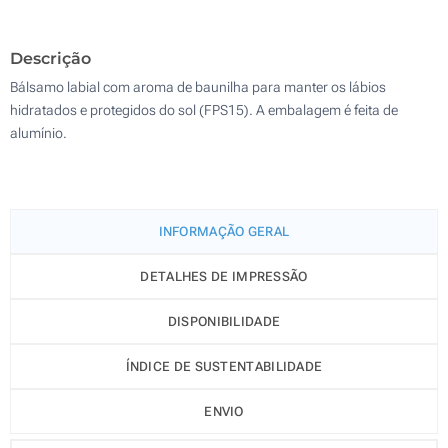
Etiqueta digital (Na parte superior)
500
Descrição
Sem impressão
Atualizar
Outra :
Bálsamo labial com aroma de baunilha para manter os lábios
hidratados e protegidos do sol (FPS15). A embalagem é feita de
alumínio.
INFORMAÇÃO GERAL
DETALHES DE IMPRESSÃO
DISPONIBILIDADE
ÍNDICE DE SUSTENTABILIDADE
ENVIO