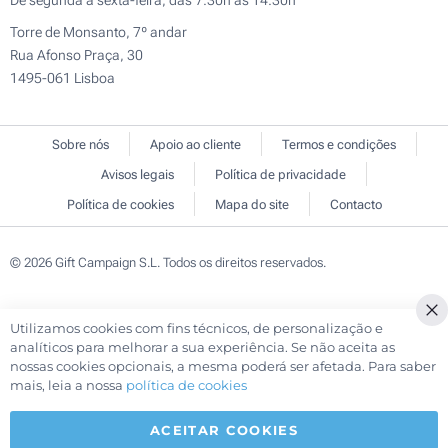
De segunda a sexta-feira, das 7:30h às 14:30h
Torre de Monsanto, 7º andar
Rua Afonso Praça, 30
1495-061 Lisboa
Sobre nós
Apoio ao cliente
Termos e condições
Avisos legais
Política de privacidade
Política de cookies
Mapa do site
Contacto
© 2026 Gift Campaign S.L. Todos os direitos reservados.
Utilizamos cookies com fins técnicos, de personalização e
Cl
analíticos para melhorar a sua experiência. Se não aceita as
Co
nossas cookies opcionais, a mesma poderá ser afetada. Para saber
Ba
mais, leia a nossa
política de cookies
ACEITAR COOKIES