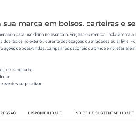
180
450
 sua marca em bolsos, carteiras e se
900
pensado para uso diário no escritório, viagens ou eventos. Incluí aroma a
1800
a dos lábios no exterior, durante deslocações ou atividades ao ar livre. F
ra ações de boas-vindas, campanhas sazonais ou brinde empresarial em
Atualizar
Outra :
ácil de transportar
iário
 eventos corporativos
PRESSÃO
DISPONIBILIDADE
ÍNDICE DE SUSTENTABILIDADE