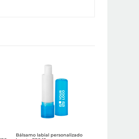
Bálsamo labial personalizado
Bálsamo labial de