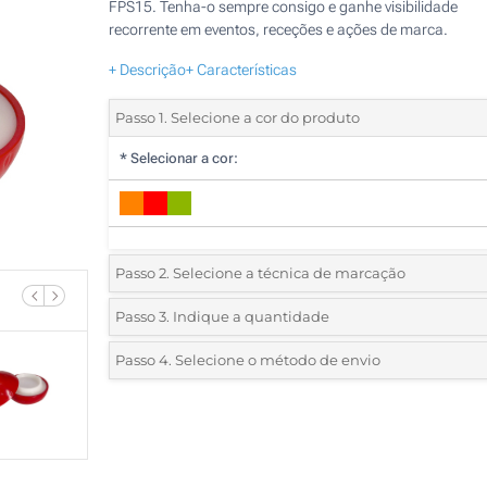
FPS15. Tenha-o sempre consigo e ganhe visibilidade
recorrente em eventos, receções e ações de marca.
+ Descrição
+ Características
Passo 1. Selecione a cor do produto
*
Selecionar a cor:
Passo 2. Selecione a técnica de marcação
*
Selecione o tipo de marcação e as cores do logotipo:
Passo 3. Indique a quantidade
*
Quantidade mínima:
90
Passo 4. Selecione o método de envio
1 Cor (No utensílio)
Quantidade
Standard
Preço/Unidade
Sem impressão
90