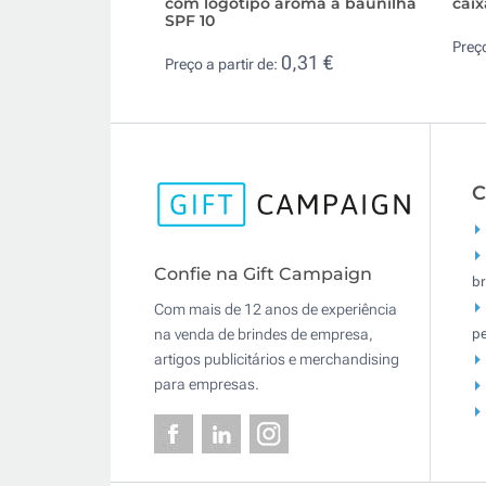
com logótipo aroma a baunilha
caix
SPF 10
Preço
0,31 €
Preço a partir de:
C
Confie na Gift Campaign
br
Com mais de 12 anos de experiência
pe
na venda de brindes de empresa,
artigos publicitários e merchandising
para empresas.