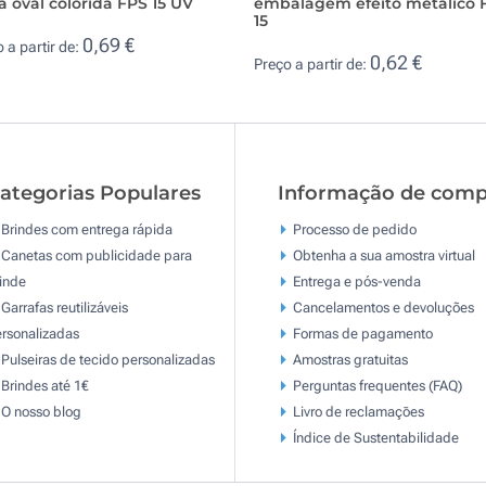
a oval colorida FPS 15 UV
embalagem efeito metálico 
15
0,69 €
 a partir de:
0,62 €
Preço a partir de:
ategorias Populares
Informação de comp
Brindes com entrega rápida
Processo de pedido
Canetas com publicidade para
Obtenha a sua amostra virtual
inde
Entrega e pós-venda
Garrafas reutilizáveis
Cancelamentos e devoluções
rsonalizadas
Formas de pagamento
Pulseiras de tecido personalizadas
Amostras gratuitas
Brindes até 1€
Perguntas frequentes (FAQ)
O nosso blog
Livro de reclamaçōes
Índice de Sustentabilidade