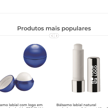
Produtos mais populares
samo labial com logo em
Bálsamo labial natural