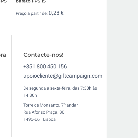
FPS
barato FPS 15
para personalizar
0,28 €
0,3
Preço a partir de:
Preço a partir de:
ra
Contacte-nos!
+351 800 450 156
apoiocliente@giftcampaign.com
De segunda a sexta-feira, das 7:30h às
14:30h
Torre de Monsanto, 7º andar
Rua Afonso Praça, 30
1495-061 Lisboa