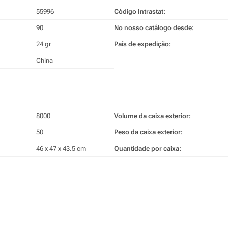
55996
Código Intrastat:
90
No nosso catálogo desde:
24 gr
País de expedição:
China
8000
Volume da caixa exterior:
50
Peso da caixa exterior:
46 x 47 x 43.5 cm
Quantidade por caixa: