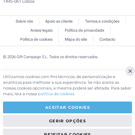
1495-061 Lisboa
Sobre nós
Apoio ao cliente
Termos e condições
Avisos legais
Política de privacidade
Política de cookies
Mapa do site
Contacto
© 2026 Gift Campaign S.L. Todos os direitos reservados.
Utilizamos cookies com fins técnicos, de personalização e
Cl
analíticos para melhorar a sua experiência. Se não aceita as
Co
nossas cookies opcionais, a mesma poderá ser afetada. Para saber
Ba
mais, leia a nossa
política de cookies
ACEITAR COOKIES
GERIR OPÇÕES
REJEITAR COOKIES