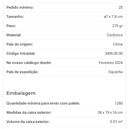
Pedido mínimo:
25
Tamanho:
ø7 x 7.8 cm
Peso:
275 gr
Material:
Cerâmica
País de origem:
China
Código Intrastat:
3406 00 00
No nosso catálogo desde:
Fevereiro 2024
País de expedição:
Espanha
Embalagem
Quantidade mínima para envio com palete:
1280
Medidas da caixa exterior:
38 x 19 x 16 cm
Volume da caixa exterior:
0.01 m³