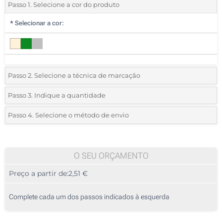
Passo 1. Selecione a cor do produto
*
Selecionar a cor:
Passo 2. Selecione a técnica de marcação
*
Selecione o tipo de marcação e as cores do logotipo:
Passo 3. Indique a quantidade
*
Quantidade mínima:
25
Passo 4. Selecione o método de envio
1 Cor (Num lado)
Quantidade
Standard
Preço/Unidade
Sem impressão
25
O SEU ORÇAMENTO
Preço a partir de:
2,51 €
50
125
Complete cada um dos passos indicados à esquerda
250