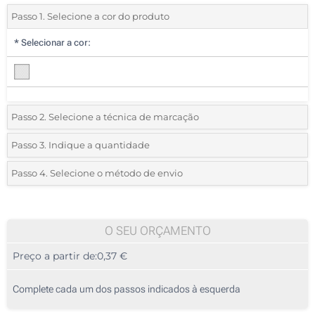
Passo 1. Selecione a cor do produto
*
Selecionar a cor:
Passo 2. Selecione a técnica de marcação
*
Selecione o tipo de marcação e as cores do logotipo:
Passo 3. Indique a quantidade
*
Quantidade mínima:
60
Passo 4. Selecione o método de envio
1 Cor (Num lado)
Quantidade
Standard
Preço/Unidade
Sem impressão
60
O SEU ORÇAMENTO
Preço a partir de:
0,37 €
120
300
Complete cada um dos passos indicados à esquerda
600