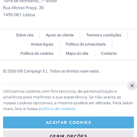
Torre de Monsanto, 7º andar
Rua Afonso Praça, 30
1495-061 Lisboa
Sobre nós
Apoio ao cliente
Termos e condições
Avisos legais
Política de privacidade
Política de cookies
Mapa do site
Contacto
© 2026 Gift Campaign S.L. Todos os direitos reservados.
Utilizamos cookies com fins técnicos, de personalização e
Cl
analíticos para melhorar a sua experiência. Se não aceita as
Co
nossas cookies opcionais, a mesma poderá ser afetada. Para saber
Ba
mais, leia a nossa
política de cookies
ACEITAR COOKIES
GERIR OPÇÕES