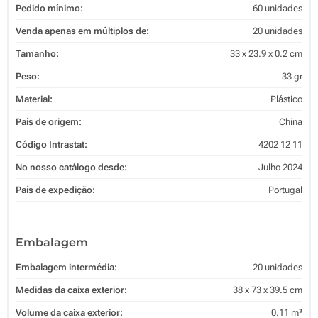
Pedido mínimo:
60 unidades
Venda apenas em múltiplos de:
20 unidades
Tamanho:
33 x 23.9 x 0.2 cm
Peso:
33 gr
Material:
Plástico
País de origem:
China
Código Intrastat:
4202 12 11
No nosso catálogo desde:
Julho 2024
País de expedição:
Portugal
Embalagem
Embalagem intermédia:
20 unidades
Medidas da caixa exterior:
38 x 73 x 39.5 cm
Volume da caixa exterior:
0.11 m³