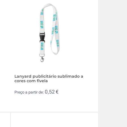
Lanyard publicitário sublimado a
Lanyard personal
cores com fivela
regulável de poli
mosquetão 3cm
0,52 €
Preço a partir de:
0,4
Preço a partir de: