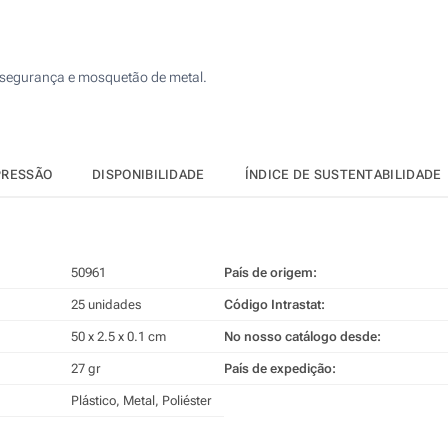
50
4 Cores (Num lado)
125
e segurança e mosquetão de metal.
Transferência digital a cores (Num lado)
250
Sem impressão
500
PRESSÃO
DISPONIBILIDADE
ÍNDICE DE SUSTENTABILIDADE
Atualizar
Outra :
50961
País de origem:
25 unidades
Código Intrastat:
50 x 2.5 x 0.1 cm
No nosso catálogo desde:
27 gr
País de expedição:
Plástico, Metal, Poliéster