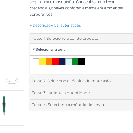
segurança e mosquetão. Concebido para levar
credenciais/chaves confortavelmente em ambientes
corporativos.
+ Descrição
+ Características
Passo 1. Selecione a cor do produto
*
Selecionar a cor:
Passo 2. Selecione a técnica de marcação
*
Selecione o tipo de marcação e as cores do logotipo:
Passo 3. Indique a quantidade
*
Quantidade mínima:
25
Passo 4. Selecione o método de envio
1 Cor (Num lado)
Quantidade
Standard
Preço/Unidade
2 Cores (Num lado)
25
3 Cores (Num lado)