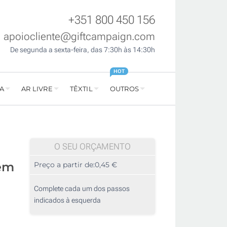
+351 800 450 156
apoiocliente@giftcampaign.com
De segunda a sexta-feira, das 7:30h às 14:30h
HOT
A
AR LIVRE
TÊXTIL
OUTROS
O SEU ORÇAMENTO
em
Preço a partir de:
0,45 €
Complete cada um dos passos
indicados à esquerda