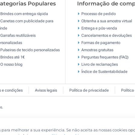
ategorias Populares
Informação de comp
Brindes com entrega rápida
Processo de pedido
Canetas com publicidade para
Obtenha a sua amostra virtual
inde
Entrega e pós-venda
Garrafas reutilizáveis
Cancelamentos e devoluções
rsonalizadas
Formas de pagamento
Pulseiras de tecido personalizadas
Amostras gratuitas
Brindes até 1€
Perguntas frequentes (FAQ)
O nosso blog
Livro de reclamaçōes
Índice de Sustentabilidade
 e condições
Avisos legais
Política de privacidade
Política
s.
s para melhorar a sua experiência. Se não aceita as nossas cookies op