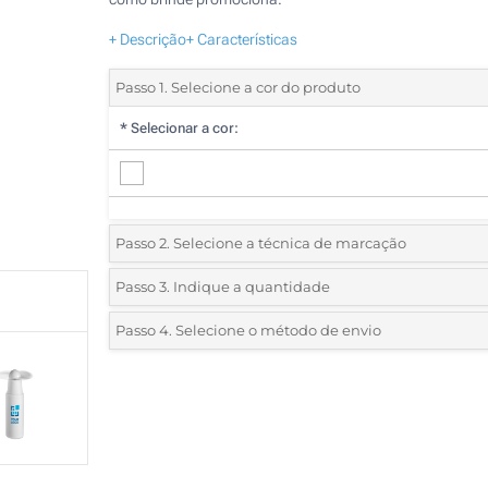
+ Descrição
+ Características
Passo 1. Selecione a cor do produto
*
Selecionar a cor:
Passo 2. Selecione a técnica de marcação
*
Selecione o tipo de marcação e as cores do logotipo:
Passo 3. Indique a quantidade
*
Quantidade mínima:
25
Passo 4. Selecione o método de envio
1 Cor (Na frente)
Quantidade
Standard
Preço/Unidade
2 Cores (Na frente)
25
3 Cores (Na frente)
50
4 Cores (Na frente)