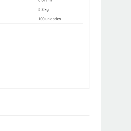
0.017 m³
5.3 kg
100 unidades