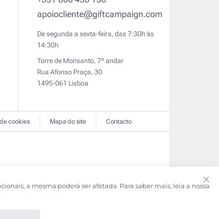
apoiocliente@giftcampaign.com
De segunda a sexta-feira, das 7:30h às
14:30h
Torre de Monsanto, 7º andar
Rua Afonso Praça, 30
1495-061 Lisboa
 de cookies
Mapa do site
Contacto
pcionais, a mesma poderá ser afetada. Para saber mais, leia a nossa
Clo
Coo
Bar