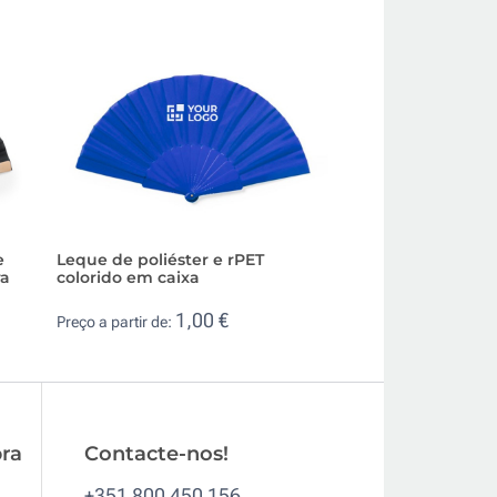
e
Leque de poliéster e rPET
Leque serigrafado
ra
colorido em caixa
publicidade em co
1,00 €
0,4
Preço a partir de:
Preço a partir de:
ra
Contacte-nos!
+351 800 450 156