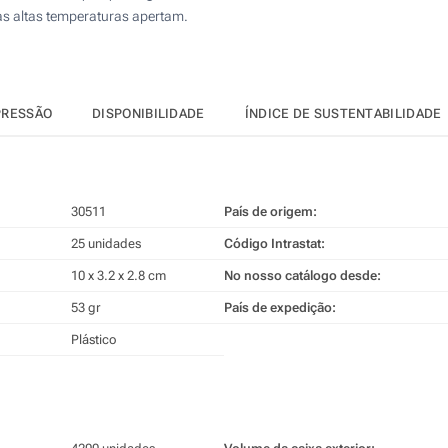
 as altas temperaturas apertam.
PRESSÃO
DISPONIBILIDADE
ÍNDICE DE SUSTENTABILIDADE
30511
País de origem:
25 unidades
Código Intrastat:
10 x 3.2 x 2.8 cm
No nosso catálogo desde:
53 gr
País de expedição:
Plástico