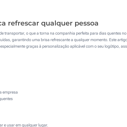
125
Sem impressão
250
ca refrescar qualquer pessoa
500
l de transportar, o que a torna na companhia perfeita para dias quentes no 
Atualizar
Outra :
ídas, garantindo uma brisa refrescante a qualquer momento. Este artig
, especialmente graças à personalização aplicável com o seu logótipo, 
ua empresa
quentes
ar e usar em qualquer lugar.