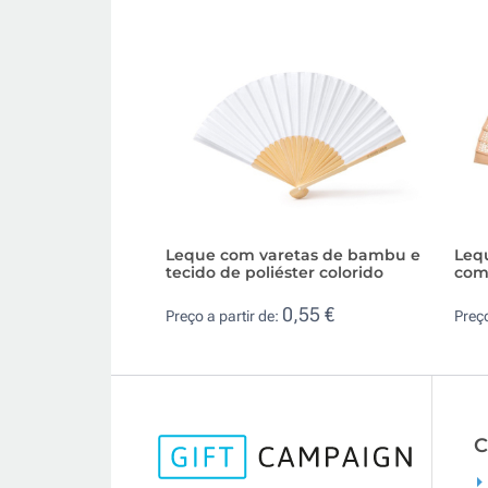
Leque com varetas de bambu e
Leq
tecido de poliéster colorido
com
0,55 €
Preço a partir de:
Preço
C