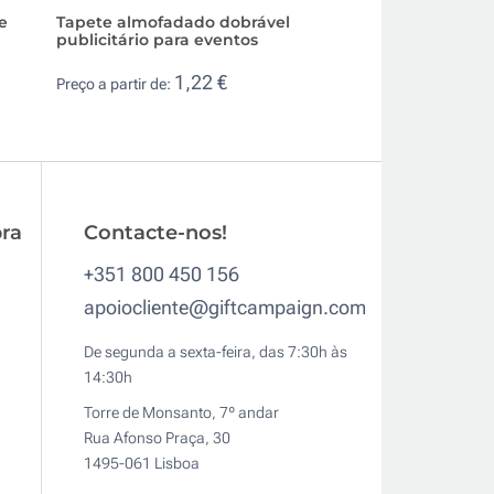
e
Tapete almofadado dobrável
Troféu de cristal
publicitário para eventos
octógono com bas
combinando
1,22 €
Preço a partir de:
12,
Preço a partir de:
ra
Contacte-nos!
+351 800 450 156
apoiocliente@giftcampaign.com
De segunda a sexta-feira, das 7:30h às
14:30h
Torre de Monsanto, 7º andar
Rua Afonso Praça, 30
1495-061 Lisboa