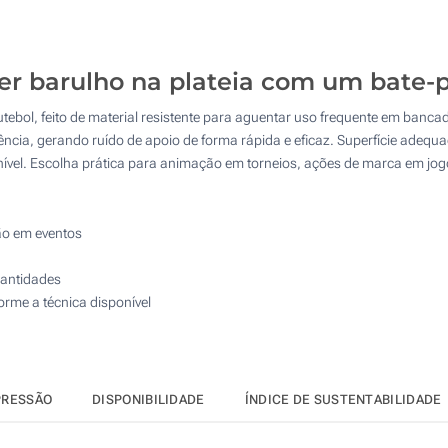
200
4 Cores (Na frente)
500
Sem impressão
er barulho na plateia com um bate-
1000
ebol, feito de material resistente para aguentar uso frequente em bancadas 
2000
uência, gerando ruído de apoio de forma rápida e eficaz. Superfície adeq
Atualizar
Outra :
vel. Escolha prática para animação em torneios, ações de marca em jog
ão em eventos
uantidades
rme a técnica disponível
PRESSÃO
DISPONIBILIDADE
ÍNDICE DE SUSTENTABILIDADE