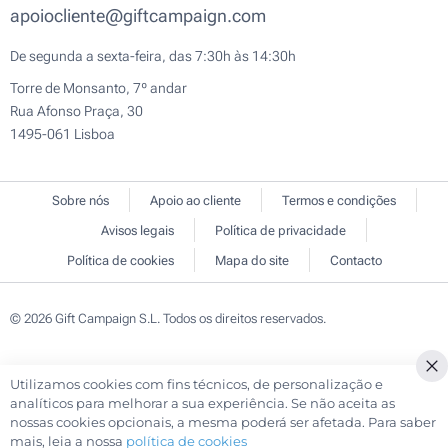
apoiocliente@giftcampaign.com
De segunda a sexta-feira, das 7:30h às 14:30h
Torre de Monsanto, 7º andar
Rua Afonso Praça, 30
1495-061 Lisboa
Sobre nós
Apoio ao cliente
Termos e condições
Avisos legais
Política de privacidade
Política de cookies
Mapa do site
Contacto
© 2026 Gift Campaign S.L. Todos os direitos reservados.
Utilizamos cookies com fins técnicos, de personalização e
Cl
analíticos para melhorar a sua experiência. Se não aceita as
Co
nossas cookies opcionais, a mesma poderá ser afetada. Para saber
Ba
mais, leia a nossa
política de cookies