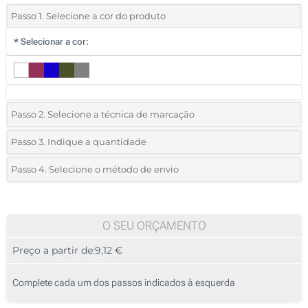
Passo 1. Selecione a cor do produto
*
Selecionar a cor:
Passo 2. Selecione a técnica de marcação
*
Selecione o tipo de marcação e as cores do logotipo:
Passo 3. Indique a quantidade
*
Quantidade mínima:
5
Passo 4. Selecione o método de envio
1 Cor (No bolso)
Quantidade
Standard
Preço/Unidade
2 Cores (No bolso)
5
O SEU ORÇAMENTO
3 Cores (No bolso)
Preço a partir de:
9,12 €
10
Bordado (Na etiqueta)
25
Complete cada um dos passos indicados à esquerda
Transferência digital a cores (Na etiqueta)
50