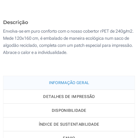
Gravação a laser (Na etiqueta)
100
Descrição
Sem impressão
Atualizar
Outra :
Envolva-se em puro conforto com o nosso cobertor rPET de 240g/m2.
Mede 120x160 cm, é embalado de maneira ecológica num saco de
algodão reciclado, completa com um patch especial para impressão.
Abrace o calor e a individualidade.
INFORMAÇÃO GERAL
DETALHES DE IMPRESSÃO
DISPONIBILIDADE
ÍNDICE DE SUSTENTABILIDADE