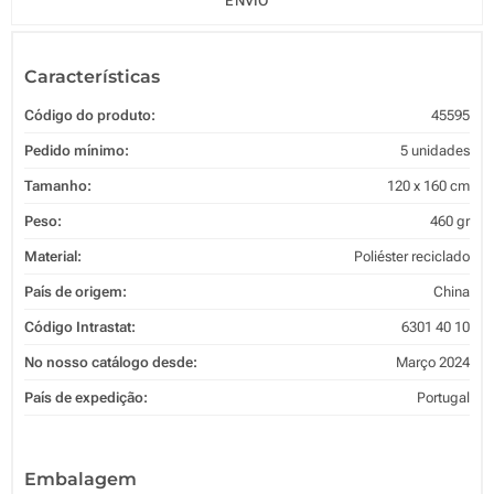
ENVIO
Características
Código do produto:
45595
Pedido mínimo:
5 unidades
Tamanho:
120 x 160 cm
Peso:
460 gr
Material:
Poliéster reciclado
País de origem:
China
Código Intrastat:
6301 40 10
No nosso catálogo desde:
Março 2024
País de expedição:
Portugal
Embalagem