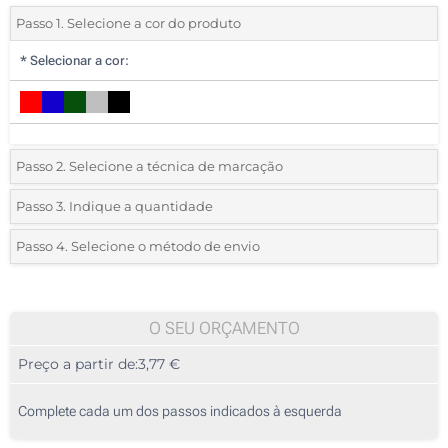
Passo 1. Selecione a cor do produto
*
Selecionar a cor:
Passo 2. Selecione a técnica de marcação
*
Selecione o tipo de marcação e as cores do logotipo:
Passo 3. Indique a quantidade
*
Quantidade mínima:
10
Passo 4. Selecione o método de envio
1 Cor (Num lado)
Quantidade
Standard
Preço/Unidade
2 Cores (Num lado)
10
O SEU ORÇAMENTO
3 Cores (Num lado)
Preço a partir de:
3,77 €
20
4 Cores (Num lado)
50
Complete cada um dos passos indicados à esquerda
Transferência digital a cores (Num lado)
100