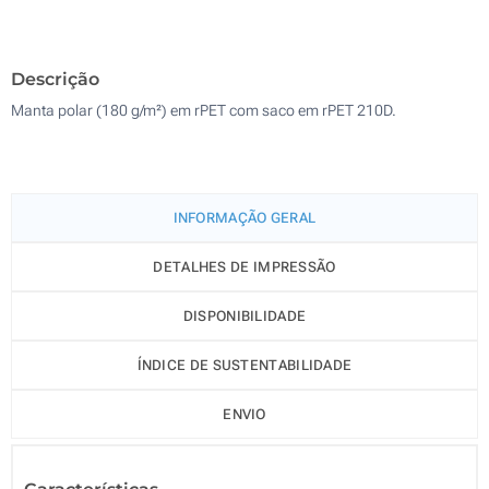
Bordado (Num lado)
200
Descrição
Sem impressão
Atualizar
Outra :
Manta polar (180 g/m²) em rPET com saco em rPET 210D.
INFORMAÇÃO GERAL
DETALHES DE IMPRESSÃO
DISPONIBILIDADE
ÍNDICE DE SUSTENTABILIDADE
ENVIO