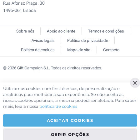
Rua Afonso Praça, 30
1495-061 Lisboa
Sobre nós
Apoio ao cliente
Termos e condições
Avisos legais
Política de privacidade
Política de cookies
Mapa do site
Contacto
© 2026 Gift Campaign S.L. Todos os direitos reservados.
Utilizamos cookies com fins técnicos, de personalização e
Cl
analíticos para melhorar a sua experiência. Se não aceita as
Co
nossas cookies opcionais, a mesma poderá ser afetada. Para saber
Ba
mais, leia a nossa
política de cookies
ACEITAR COOKIES
GERIR OPÇÕES