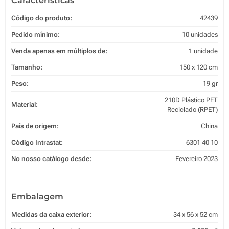
Características
Código do produto:
42439
Pedido mínimo:
10 unidades
Venda apenas em múltiplos de:
1 unidade
Tamanho:
150 x 120 cm
Peso:
19 gr
210D Plástico PET
Material:
Reciclado (RPET)
País de origem:
China
Código Intrastat:
6301 40 10
No nosso catálogo desde:
Fevereiro 2023
Embalagem
Medidas da caixa exterior:
34 x 56 x 52 cm