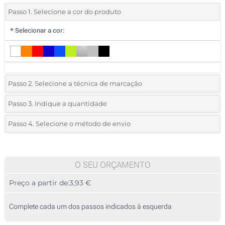
Passo 1. Selecione a cor do produto
*
Selecionar a cor:
Passo 2. Selecione a técnica de marcação
*
Selecione o tipo de marcação e as cores do logotipo:
Passo 3. Indique a quantidade
*
Quantidade mínima:
10
Passo 4. Selecione o método de envio
1 Cor (Na faixa)
Quantidade
Standard
Preço/Unidade
2 Cores (Na faixa)
10
O SEU ORÇAMENTO
3 Cores (Na faixa)
Preço a partir de:
3,93 €
20
4 Cores (Na faixa)
50
Complete cada um dos passos indicados à esquerda
Transferência digital a cores (Na faixa)
100