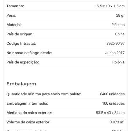
Tamanho:
15.5 x 10 x 1.5 cm
Peso:
28 gr
Material:
Plástico
País de origem:
China
Código Intrastat:
3926 90 97
No nosso catálogo desde:
Junho 2017
País de expedição:
Polónia
Embalagem
Quantidade mínima para envio com palete:
6400 unidades
Embalagem intermédia:
100 unidades
Medidas da caixa exterior:
53.5 x 40 x 34 cm
Volume da caixa exterior:
0.073 m³