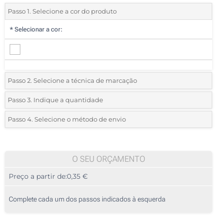
Passo 1. Selecione a cor do produto
*
Selecionar a cor:
Passo 2. Selecione a técnica de marcação
*
Selecione o tipo de marcação e as cores do logotipo:
Passo 3. Indique a quantidade
*
Quantidade mínima:
50
Passo 4. Selecione o método de envio
1 Cor (Parte superior)
Quantidade
Standard
Preço/Unidade
2 Cores (Parte superior)
50
O SEU ORÇAMENTO
3 Cores (Parte superior)
Preço a partir de:
0,35 €
100
4 Cores (Parte superior)
250
Complete cada um dos passos indicados à esquerda
Gota de resina (Parte superior)
500