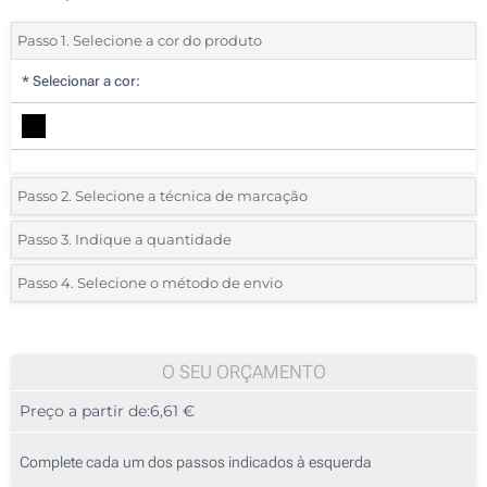
Passo 1. Selecione a cor do produto
*
Selecionar a cor:
Passo 2. Selecione a técnica de marcação
*
Selecione o tipo de marcação e as cores do logotipo:
Passo 3. Indique a quantidade
*
Quantidade mínima:
5
Passo 4. Selecione o método de envio
1 Cor (Na bolsa)
Quantidade
Standard
Preço/Unidade
2 Cores (Na bolsa)
5
O SEU ORÇAMENTO
3 Cores (Na bolsa)
Preço a partir de:
6,61 €
10
4 Cores (Na bolsa)
25
Complete cada um dos passos indicados à esquerda
Transferência digital a cores (Na bolsa)