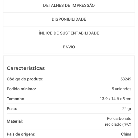
DETALHES DE IMPRESSÃO
DISPONIBILIDADE
ÍNDICE DE SUSTENTABILIDADE
ENVIO
Características
Código do produto:
53249
Pedido mínimo:
5 unidades
Tamanho:
13.9 x 14.6 x 5 cm
Peso:
24 gr
Policarbonato
Material:
reciclado (rPC)
País de origem:
China