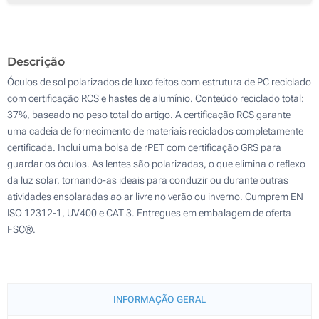
50
Gravação a laser (Na haste)
100
Descrição
Sem impressão
Atualizar
Outra :
Óculos de sol polarizados de luxo feitos com estrutura de PC reciclado
com certificação RCS e hastes de alumínio. Conteúdo reciclado total:
37%, baseado no peso total do artigo. A certificação RCS garante
uma cadeia de fornecimento de materiais reciclados completamente
certificada. Inclui uma bolsa de rPET com certificação GRS para
guardar os óculos. As lentes são polarizadas, o que elimina o reflexo
da luz solar, tornando-as ideais para conduzir ou durante outras
atividades ensolaradas ao ar livre no verão ou inverno. Cumprem EN
ISO 12312-1, UV400 e CAT 3. Entregues em embalagem de oferta
FSC®.
INFORMAÇÃO GERAL