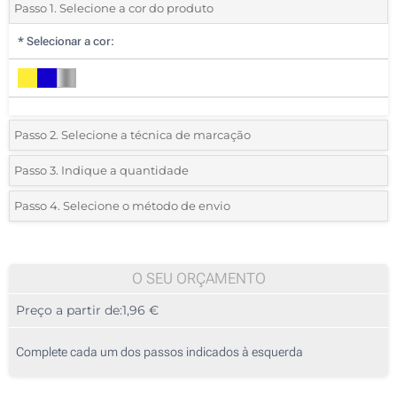
Passo 1. Selecione a cor do produto
*
Selecionar a cor:
Passo 2. Selecione a técnica de marcação
*
Selecione o tipo de marcação e as cores do logotipo:
Passo 3. Indique a quantidade
*
Quantidade mínima:
25
Passo 4. Selecione o método de envio
1 Cor (Numa haste)
Quantidade
Standard
Preço/Unidade
2 Cores (Numa haste)
25
O SEU ORÇAMENTO
Gravação a laser (Numa haste)
Preço a partir de:
1,96 €
50
Transferência digital a cores (Numa haste)
125
Complete cada um dos passos indicados à esquerda
Sem impressão
250