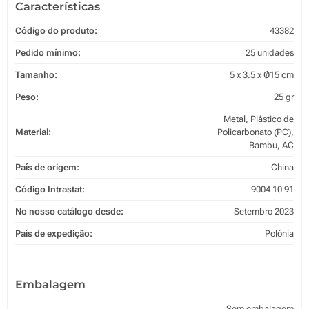
Características
Código do produto:
43382
Pedido mínimo:
25 unidades
Tamanho:
5 x 3.5 x Ø15 cm
Peso:
25 gr
Metal, Plástico de
Material:
Policarbonato (PC),
Bambu, AC
País de origem:
China
Código Intrastat:
9004 10 91
No nosso catálogo desde:
Setembro 2023
País de expedição:
Polónia
Embalagem
Sem embalagem