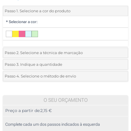
Passo 1. Selecione a cor do produto
*
Selecionar a cor:
Passo 2. Selecione a técnica de marcação
*
Selecione o tipo de marcação e as cores do logotipo:
Passo 3. Indique a quantidade
*
Quantidade mínima:
30
Passo 4. Selecione o método de envio
1 Cor (Num lado)
Quantidade
Standard
Preço/Unidade
2 Cores (Num lado)
30
O SEU ORÇAMENTO
3 Cores (Num lado)
Preço a partir de:
2,15 €
60
4 Cores (Num lado)
150
Complete cada um dos passos indicados à esquerda
Gravação a Laser (Num lado)