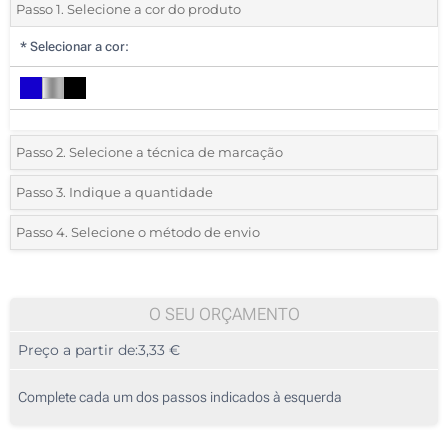
Passo 1. Selecione a cor do produto
*
Selecionar a cor:
Passo 2. Selecione a técnica de marcação
*
Selecione o tipo de marcação e as cores do logotipo:
Passo 3. Indique a quantidade
*
Quantidade mínima:
10
Passo 4. Selecione o método de envio
1 Cor (Na haste)
Quantidade
Standard
Preço/Unidade
2 Cores (Na haste)
10
O SEU ORÇAMENTO
3 Cores (Na haste)
Preço a partir de:
3,33 €
20
4 Cores (Na haste)
50
Complete cada um dos passos indicados à esquerda
Transferência digital a cores (Na bolsa)
100