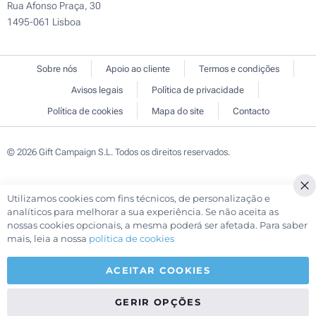
Rua Afonso Praça, 30
1495-061 Lisboa
Sobre nós
Apoio ao cliente
Termos e condições
Avisos legais
Política de privacidade
Política de cookies
Mapa do site
Contacto
© 2026 Gift Campaign S.L. Todos os direitos reservados.
Utilizamos cookies com fins técnicos, de personalização e
Cl
analíticos para melhorar a sua experiência. Se não aceita as
Co
nossas cookies opcionais, a mesma poderá ser afetada. Para saber
Ba
mais, leia a nossa
política de cookies
ACEITAR COOKIES
GERIR OPÇÕES