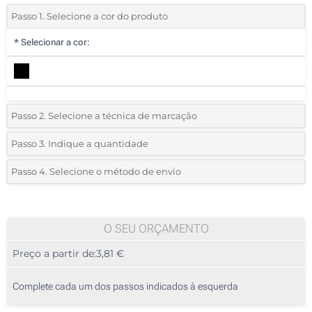
Passo 1. Selecione a cor do produto
*
Selecionar a cor:
Passo 2. Selecione a técnica de marcação
*
Selecione o tipo de marcação e as cores do logotipo:
Passo 3. Indique a quantidade
*
Quantidade mínima:
10
Passo 4. Selecione o método de envio
1 Cor (Num lado)
Quantidade
Standard
Preço/Unidade
2 Cores (Num lado)
10
O SEU ORÇAMENTO
3 Cores (Num lado)
Preço a partir de:
3,81 €
20
4 Cores (Num lado)
50
Complete cada um dos passos indicados à esquerda
Bordado (Num lado)
100