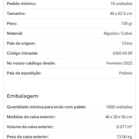
Pedido mínimo:
10 unidades
Tamanho:
40 x 62.5 cm
Peso:
130 gr
Material:
Algodăo / Cobre
País de origem:
China
Código Intrastat:
6302 60 00
No nosso catálogo desde:
Fevereiro 2022
País de expedição:
Polónia
Embalagem
Quantidade mínima para envio com palete:
1600 unidades
Medidas da caixa exterior:
46 x 30 x 56 cm
Volume da caixa exterior:
0.077 m³
Peso da caixa exterior:
13.06 kg