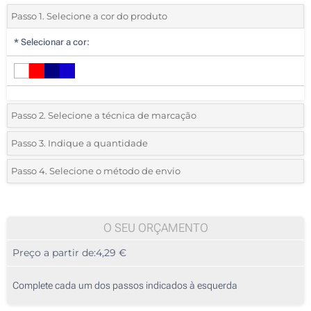
Passo 1. Selecione a cor do produto
*
Selecionar a cor:
Passo 2. Selecione a técnica de marcação
*
Selecione o tipo de marcação e as cores do logotipo:
Passo 3. Indique a quantidade
*
Quantidade mínima:
15
Passo 4. Selecione o método de envio
1 Cor (Num lado)
Quantidade
Standard
Preço/Unidade
2 Cores (Num lado)
15
O SEU ORÇAMENTO
3 Cores (Num lado)
Preço a partir de:
4,29 €
30
4 Cores (Num lado)
75
Complete cada um dos passos indicados à esquerda
Transferência digital a cores (Num lado)
150