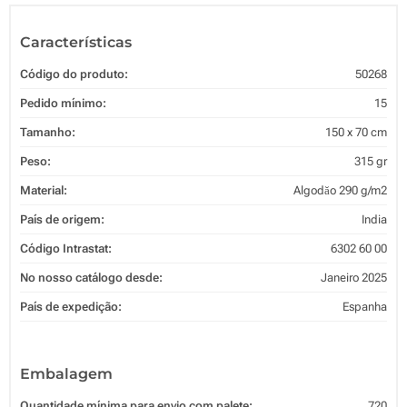
Características
Código do produto:
50268
Pedido mínimo:
15
Tamanho:
150 x 70 cm
Peso:
315 gr
Material:
Algodăo 290 g/m2
País de origem:
India
Código Intrastat:
6302 60 00
No nosso catálogo desde:
Janeiro 2025
País de expedição:
Espanha
Embalagem
Quantidade mínima para envio com palete:
720