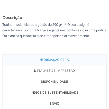
Sem impressão
300
Descrição
Atualizar
Outra :
Toalha macia feita de algodão de 290 g/m². O seu design é
caracterizado por uma franja elegante nas pontas e inclui uma prática
fita elástica que facilita o seu transporte e armazenamento.
INFORMAÇÃO GERAL
DETALHES DE IMPRESSÃO
DISPONIBILIDADE
ÍNDICE DE SUSTENTABILIDADE
ENVIO