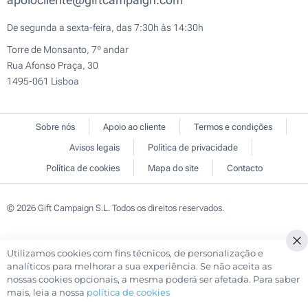
De segunda a sexta-feira, das 7:30h às 14:30h
Torre de Monsanto, 7º andar
Rua Afonso Praça, 30
1495-061 Lisboa
Sobre nós
Apoio ao cliente
Termos e condições
Avisos legais
Política de privacidade
Política de cookies
Mapa do site
Contacto
© 2026 Gift Campaign S.L. Todos os direitos reservados.
Utilizamos cookies com fins técnicos, de personalização e
Cl
analíticos para melhorar a sua experiência. Se não aceita as
Co
nossas cookies opcionais, a mesma poderá ser afetada. Para saber
Ba
mais, leia a nossa
política de cookies