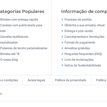
ategorias Populares
Informação de comp
Brindes com entrega rápida
Processo de pedido
Canetas com publicidade para
Obtenha a sua amostra virtual
inde
Entrega e pós-venda
Garrafas reutilizáveis
Cancelamentos e devoluções
rsonalizadas
Formas de pagamento
Pulseiras de tecido personalizadas
Amostras gratuitas
Brindes até 1€
Perguntas frequentes (FAQ)
O nosso blog
Livro de reclamaçōes
Índice de Sustentabilidade
 e condições
Avisos legais
Política de privacidade
Política
s.