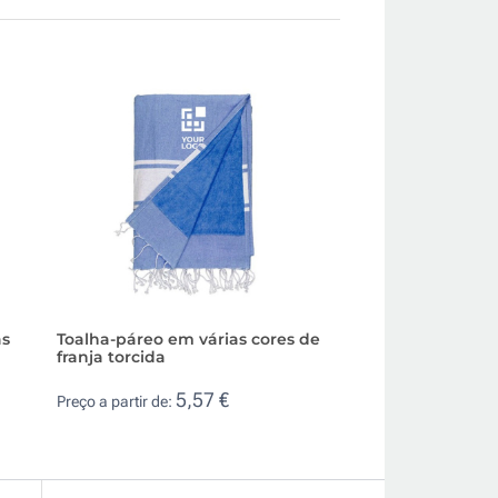
às
Toalha-páreo em várias cores de
Toalha de praia d
franja torcida
poliéster 90x180c
5,57 €
2,7
Preço a partir de:
Preço a partir de: