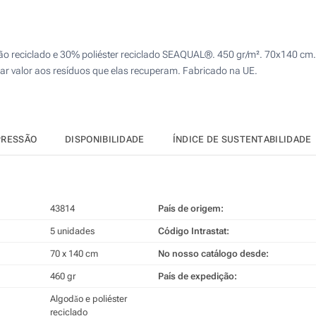
10
4 Cores (Num lado)
25
Bordado (Num lado)
dão reciclado e 30% poliéster reciclado SEAQUAL®. 450 gr/m². 70x140 c
50
r valor aos resíduos que elas recuperam. Fabricado na UE.
Sem impressão
100
Atualizar
Outra :
PRESSÃO
DISPONIBILIDADE
ÍNDICE DE SUSTENTABILIDADE
43814
País de origem:
5 unidades
Código Intrastat:
70 x 140 cm
No nosso catálogo desde:
460 gr
País de expedição:
Algodăo e poliéster
reciclado