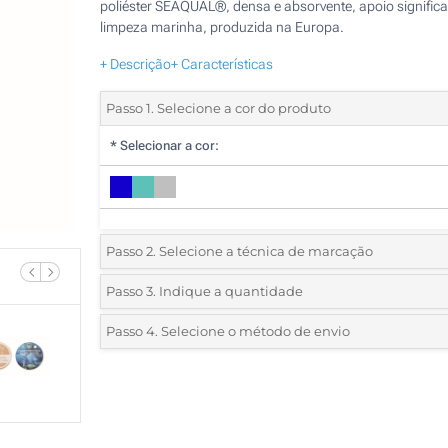
poliéster SEAQUAL®, densa e absorvente, apoio significa
limpeza marinha, produzida na Europa.
+ Descrição
+ Características
Passo 1. Selecione a cor do produto
*
Selecionar a cor:
Passo 2. Selecione a técnica de marcação
*
Selecione o tipo de marcação e as cores do logotipo:
Passo 3. Indique a quantidade
*
Quantidade mínima:
5
Passo 4. Selecione o método de envio
1 Cor (Num lado)
Quantidade
Standard
Preço/Unidade
2 Cores (Num lado)
5
3 Cores (Num lado)