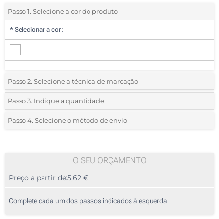
Passo 1. Selecione a cor do produto
*
Selecionar a cor:
Passo 2. Selecione a técnica de marcação
*
Selecione o tipo de marcação e as cores do logotipo:
Passo 3. Indique a quantidade
*
Quantidade mínima:
5
Passo 4. Selecione o método de envio
Sublimação a cores (Em toda a superfície)
Quantidade
Standard
Preço/Unidade
Sem impressão
5
O SEU ORÇAMENTO
Preço a partir de:
5,62 €
10
25
Complete cada um dos passos indicados à esquerda
50