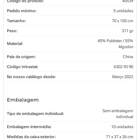
Código do produto:
40539
Pedido mínimo:
5 unidades
Tamanho:
70 x 150 cm
Peso:
311 gr
45% Poliéster / 55%
Material:
Algodăo
País de origem:
China
Código Intrastat:
6302 93 90
No nosso catálogo desde:
Março 2022
Embalagem
Sem embalagem
Tipo de embalagem individual:
individual
Embalagem intermédia:
10 unidades
Medidas da caixa exterior:
71 x 37 x 26 cm