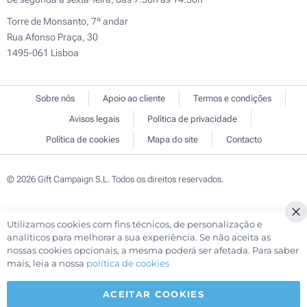
Torre de Monsanto, 7º andar
Rua Afonso Praça, 30
1495-061 Lisboa
Sobre nós
Apoio ao cliente
Termos e condições
Avisos legais
Política de privacidade
Política de cookies
Mapa do site
Contacto
© 2026 Gift Campaign S.L. Todos os direitos reservados.
Utilizamos cookies com fins técnicos, de personalização e
Cl
analíticos para melhorar a sua experiência. Se não aceita as
Co
nossas cookies opcionais, a mesma poderá ser afetada. Para saber
Ba
mais, leia a nossa
política de cookies
ACEITAR COOKIES