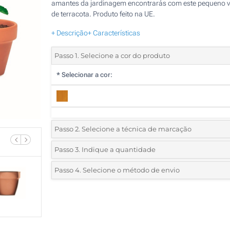
amantes da jardinagem encontrarás com este pequeno 
de terracota. Produto feito na UE.
+ Descrição
+ Características
Passo 1. Selecione a cor do produto
*
Selecionar a cor:
Passo 2. Selecione a técnica de marcação
*
Selecione o tipo de marcação e as cores do logotipo:
Passo 3. Indique a quantidade
*
Quantidade mínima:
25
Passo 4. Selecione o método de envio
1 Cor (Num lado)
Quantidade
Standard
Preço/Unidade
Etiqueta digital a cores (No embalagem)
25
Gravação a laser (Num lado)