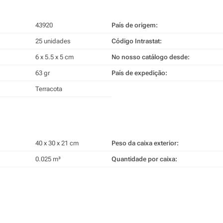
43920
País de origem:
25 unidades
Código Intrastat:
6 x 5.5 x 5 cm
No nosso catálogo desde:
63 gr
País de expedição:
Terracota
40 x 30 x 21 cm
Peso da caixa exterior:
0.025 m³
Quantidade por caixa: