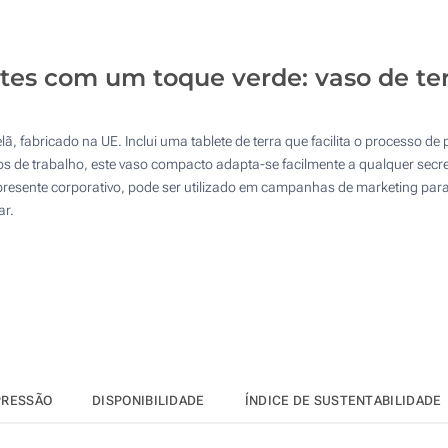
50
Sem impressão
125
ntes com um toque verde: vaso de t
250
500
, fabricado na UE. Inclui uma tablete de terra que facilita o processo 
Atualizar
Outra :
aços de trabalho, este vaso compacto adapta-se facilmente a qualquer sec
 presente corporativo, pode ser utilizado em campanhas de marketing pa
ar.
PRESSÃO
DISPONIBILIDADE
ÍNDICE DE SUSTENTABILIDADE