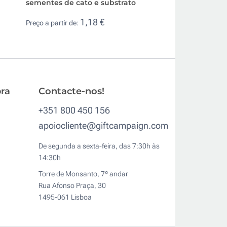
sementes de cato e substrato
plantar personal
e salsa
1,18 €
Preço a partir de:
1,2
Preço a partir de:
ra
Contacte-nos!
+351 800 450 156
apoiocliente@giftcampaign.com
De segunda a sexta-feira, das 7:30h às
14:30h
Torre de Monsanto, 7º andar
Rua Afonso Praça, 30
1495-061 Lisboa