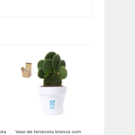
ota
Vaso de terracota branca com
Combinação de 2 