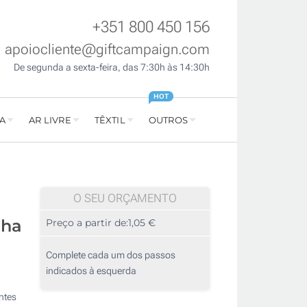
+351 800 450 156
apoiocliente@giftcampaign.com
De segunda a sexta-feira, das 7:30h às 14:30h
HOT
A
AR LIVRE
TÊXTIL
OUTROS
O SEU ORÇAMENTO
lha
Preço a partir de:
1,05 €
Complete cada um dos passos
indicados à esquerda
ntes