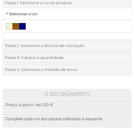
Passo 1. Selecione a cor do produto
*
Selecionar a cor:
Passo 2. Selecione a técnica de marcação
*
Selecione o tipo de marcação e as cores do logotipo:
Passo 3. Indique a quantidade
*
Quantidade mínima:
25
Passo 4. Selecione o método de envio
1 Cor (Num lado)
Quantidade
Standard
Preço/Unidade
Sem impressão
25
O SEU ORÇAMENTO
Preço a partir de:
1,50 €
50
125
Complete cada um dos passos indicados à esquerda
250