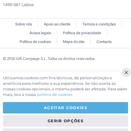
1495-061 Lisboa
Sobre nós
Apoio ao cliente
Termos e condições
Avisos legais
Política de privacidade
Política de cookies
Mapa do site
Contacto
© 2026 Gift Campaign S.L. Todos os direitos reservados.
Utilizamos cookies com fins técnicos, de personalização e
Cl
analíticos para melhorar a sua experiência. Se não aceita as
Co
nossas cookies opcionais, a mesma poderá ser afetada. Para saber
Ba
mais, leia a nossa
política de cookies
ACEITAR COOKIES
GERIR OPÇÕES