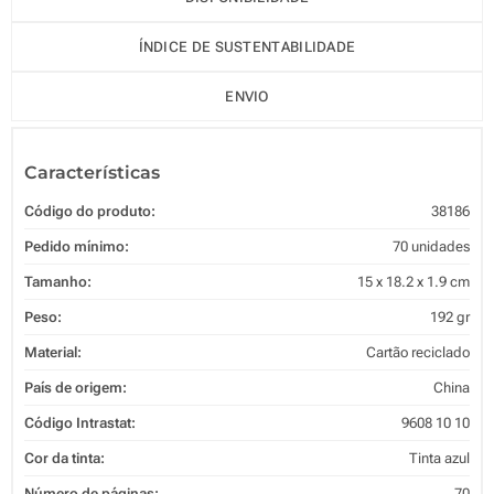
ÍNDICE DE SUSTENTABILIDADE
ENVIO
Características
Código do produto:
38186
Pedido mínimo:
70 unidades
Tamanho:
15 x 18.2 x 1.9 cm
Peso:
192 gr
Material:
Cartão reciclado
País de origem:
China
Código Intrastat:
9608 10 10
Cor da tinta:
Tinta azul
Número de páginas:
70