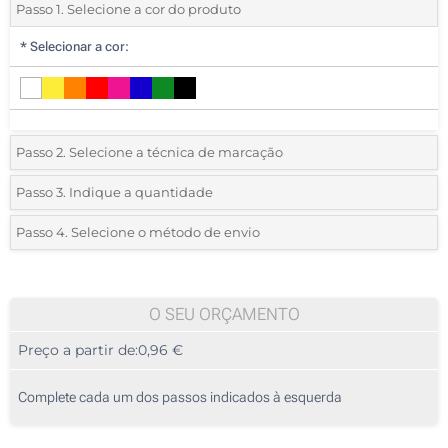
Passo 1. Selecione a cor do produto
*
Selecionar a cor:
Passo 2. Selecione a técnica de marcação
*
Selecione o tipo de marcação e as cores do logotipo:
Passo 3. Indique a quantidade
*
Quantidade mínima:
70
Passo 4. Selecione o método de envio
1 Cor (Num lado)
Quantidade
Standard
Preço/Unidade
2 Cores (Num lado)
70
O SEU ORÇAMENTO
3 Cores (Num lado)
Preço a partir de:
0,96 €
140
4 Cores (Num lado)
350
Complete cada um dos passos indicados à esquerda
1 Cor (Na caneta)
700