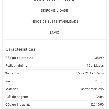
DISPONIBILIDADE
ÍNDICE DE SUSTENTABILIDADE
ENVIO
Características
Código do produto:
38199
Pedido mínimo:
75 unidades
Tamanho:
16.4 x 21.7 x 1.6 cm
Peso:
255 gr
Material:
Cartão reciclado
País de origem:
China
Código Intrastat:
4820 10 90