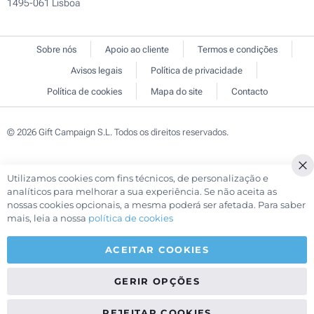
1495-061 Lisboa
Sobre nós
Apoio ao cliente
Termos e condições
Avisos legais
Política de privacidade
Política de cookies
Mapa do site
Contacto
© 2026 Gift Campaign S.L. Todos os direitos reservados.
Utilizamos cookies com fins técnicos, de personalização e
Cl
analíticos para melhorar a sua experiência. Se não aceita as
Co
nossas cookies opcionais, a mesma poderá ser afetada. Para saber
Ba
mais, leia a nossa
política de cookies
ACEITAR COOKIES
GERIR OPÇÕES
REJEITAR COOKIES