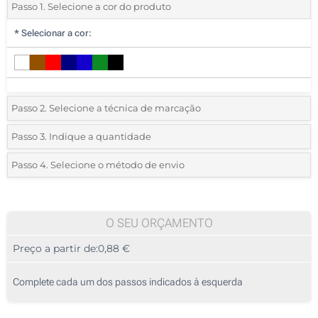
Passo 1. Selecione a cor do produto
*
Selecionar a cor:
Passo 2. Selecione a técnica de marcação
*
Selecione o tipo de marcação e as cores do logotipo:
Passo 3. Indique a quantidade
*
Quantidade mínima:
75
Passo 4. Selecione o método de envio
1 Cor (Na frente)
Quantidade
Standard
Preço/Unidade
2 Cores (Na frente)
75
O SEU ORÇAMENTO
3 Cores (Na frente)
Preço a partir de:
0,88 €
150
4 Cores (Na frente)
375
Complete cada um dos passos indicados à esquerda
Sem impressão
750