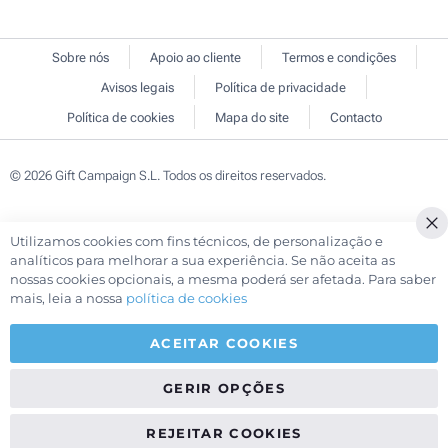
Sobre nós
Apoio ao cliente
Termos e condições
Avisos legais
Política de privacidade
Política de cookies
Mapa do site
Contacto
© 2026 Gift Campaign S.L. Todos os direitos reservados.
Utilizamos cookies com fins técnicos, de personalização e
Cl
analíticos para melhorar a sua experiência. Se não aceita as
Co
nossas cookies opcionais, a mesma poderá ser afetada. Para saber
Ba
mais, leia a nossa
política de cookies
ACEITAR COOKIES
GERIR OPÇÕES
REJEITAR COOKIES