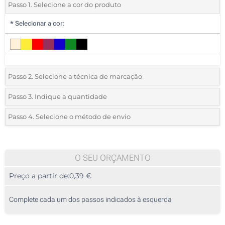
Passo 1. Selecione a cor do produto
*
Selecionar a cor:
Passo 2. Selecione a técnica de marcação
*
Selecione o tipo de marcação e as cores do logotipo:
Passo 3. Indique a quantidade
*
Quantidade mínima:
50
Passo 4. Selecione o método de envio
1 Cor (Num lado)
Quantidade
Standard
Preço/Unidade
2 Cores (Num lado)
50
O SEU ORÇAMENTO
3 Cores (Num lado)
Preço a partir de:
0,39 €
100
4 Cores (Num lado)
250
Complete cada um dos passos indicados à esquerda
Sem impressão
500