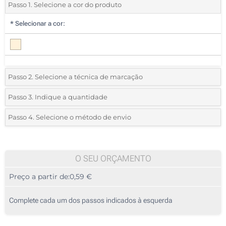
Passo 1. Selecione a cor do produto
*
Selecionar a cor:
Passo 2. Selecione a técnica de marcação
*
Selecione o tipo de marcação e as cores do logotipo:
Passo 3. Indique a quantidade
*
Quantidade mínima:
25
Passo 4. Selecione o método de envio
1 Cor (Na frente)
Quantidade
Standard
Preço/Unidade
2 Cores (Na frente)
25
O SEU ORÇAMENTO
3 Cores (Na frente)
Preço a partir de:
0,59 €
50
4 Cores (Na frente)
125
Complete cada um dos passos indicados à esquerda
Transferência digital a cores (Na frente)
250