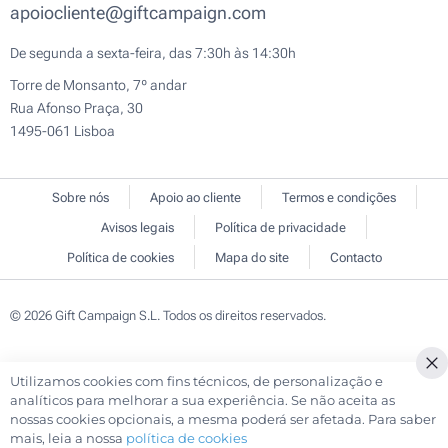
apoiocliente@giftcampaign.com
De segunda a sexta-feira, das 7:30h às 14:30h
Torre de Monsanto, 7º andar
Rua Afonso Praça, 30
1495-061 Lisboa
Sobre nós
Apoio ao cliente
Termos e condições
Avisos legais
Política de privacidade
Política de cookies
Mapa do site
Contacto
© 2026 Gift Campaign S.L. Todos os direitos reservados.
Utilizamos cookies com fins técnicos, de personalização e
Cl
analíticos para melhorar a sua experiência. Se não aceita as
Co
nossas cookies opcionais, a mesma poderá ser afetada. Para saber
Ba
mais, leia a nossa
política de cookies