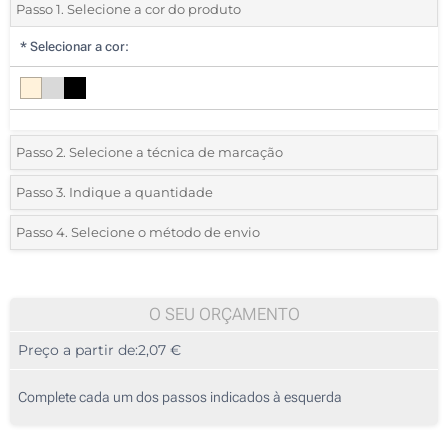
Passo 1. Selecione a cor do produto
*
Selecionar a cor:
Passo 2. Selecione a técnica de marcação
*
Selecione o tipo de marcação e as cores do logotipo:
Passo 3. Indique a quantidade
*
Quantidade mínima:
10
Passo 4. Selecione o método de envio
1 Cor (Na frente)
Quantidade
Standard
Preço/Unidade
Gravação a laser (Na frente)
10
O SEU ORÇAMENTO
Impressão digital (Na frente)
Preço a partir de:
2,07 €
20
Sem impressão
50
Complete cada um dos passos indicados à esquerda
100