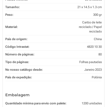
Tamanho:
21 x 14.5 x 1.3 cm
Peso:
300 gr
Cartăo de leite
Material:
reciclado / Papel
reciclado
País de origem:
China
Código Intrastat:
4820 10 30
Número de páginas:
80
Tipo de páginas:
Folhas pautadas
No nosso catálogo desde:
Janeiro 2023
País de expedição:
Polónia
Embalagem
Quantidade mínima para envio com palete:
1200 unidades