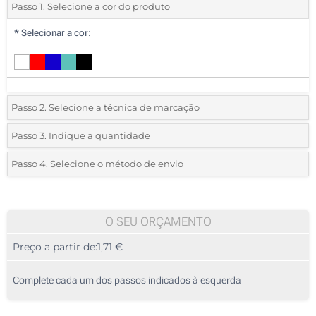
Passo 1. Selecione a cor do produto
*
Selecionar a cor:
Passo 2. Selecione a técnica de marcação
*
Selecione o tipo de marcação e as cores do logotipo:
Passo 3. Indique a quantidade
*
Quantidade mínima:
25
Passo 4. Selecione o método de envio
1 Cor (Na capa)
Quantidade
Standard
Preço/Unidade
2 Cores (Na capa)
25
O SEU ORÇAMENTO
3 Cores (Na capa)
Preço a partir de:
1,71 €
50
4 Cores (Na capa)
125
Complete cada um dos passos indicados à esquerda
Impressão em relevo (Na capa)
250