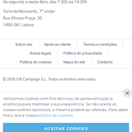
De segunda a sexta-feira, das 7:30h às 14:30h
Torre de Monsanto, 7º andar
Rua Afonso Praça, 30
1495-061 Lisboa
Sobre nós
Apoio ao cliente
Termos e condições
Avisos legais
Política de privacidade
Política de cookies
Mapa do site
Contacto
© 2026 Gift Campaign S.L. Todos os direitos reservados.
Utilizamos cookies com fins técnicos, de personalização e
Cl
analíticos para melhorar a sua experiência. Se não aceita as
Co
nossas cookies opcionais, a mesma poderá ser afetada. Para saber
Ba
mais, leia a nossa
política de cookies
ACEITAR COOKIES