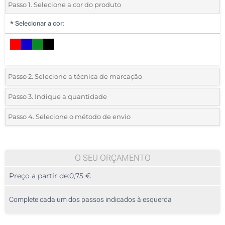
Passo 1. Selecione a cor do produto
*
Selecionar a cor:
Passo 2. Selecione a técnica de marcação
*
Selecione o tipo de marcação e as cores do logotipo:
Passo 3. Indique a quantidade
*
Quantidade mínima:
25
Passo 4. Selecione o método de envio
1 Cor (Na capa)
Quantidade
Standard
Preço/Unidade
2 Cores (Na capa)
25
O SEU ORÇAMENTO
3 Cores (Na capa)
Preço a partir de:
0,75 €
50
4 Cores (Na capa)
125
Complete cada um dos passos indicados à esquerda
Gravação a quente (Na capa)
250