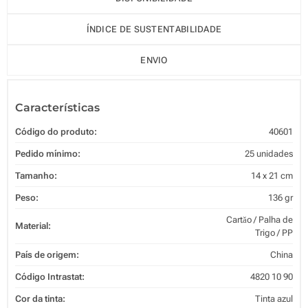
ÍNDICE DE SUSTENTABILIDADE
ENVIO
Características
Código do produto:
40601
Pedido mínimo:
25 unidades
Tamanho:
14 x 21 cm
Peso:
136 gr
Cartăo / Palha de
Material:
Trigo / PP
País de origem:
China
Código Intrastat:
4820 10 90
Cor da tinta:
Tinta azul