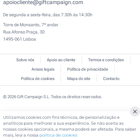
apoiocliente@giftcampaign.com
De segunda a sexta-feira, das 7:30h às 14:30h
Torre de Monsanto, 7º andar
Rua Afonso Praça, 30
1495-061 Lisboa
Sobre nós
Apoio ao cliente
Termos e condições
Avisos legais
Política de privacidade
Política de cookies
Mapa do site
Contacto
© 2026 Gift Campaign S.L. Todos os direitos reservados.
Utilizamos cookies com fins técnicos, de personalização e
Cl
analíticos para melhorar a sua experiência. Se não aceita as
Co
nossas cookies opcionais, a mesma poderá ser afetada. Para saber
Ba
mais, leia a nossa
política de cookies