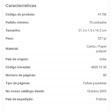
Características
Código do produto:
41756
Pedido mínimo:
10 unidades
Tamanho:
21.3 x 1.5 x 14.2 cm
Peso:
327 gr
Cartăo / Papel
Material:
polipiel
País de origem:
India
Código Intrastat:
4820 10 30
Número de páginas:
80
Tipo de páginas:
Folhas pautadas
No nosso catálogo desde:
Outubro 2022
País de expedição:
Polónia