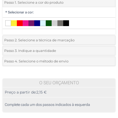
Passo 1. Selecione a cor do produto
*
Selecionar a cor:
Passo 2. Selecione a técnica de marcação
*
Selecione o tipo de marcação e as cores do logotipo:
Passo 3. Indique a quantidade
*
Quantidade mínima:
10
Passo 4. Selecione o método de envio
1 Cor (Na frente)
Quantidade
Standard
Preço/Unidade
Gota de resina (Na frente)
10
O SEU ORÇAMENTO
Gravação a quente a cores (Na frente)
Preço a partir de:
2,15 €
20
Impressão digital a cores (Na frente)
50
Complete cada um dos passos indicados à esquerda
Gravação a quente (Na frente)
100