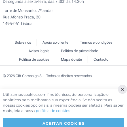
De segunda a sexta-feira, das 7:30h às 14:30h
Torre de Monsanto, 7º andar
Rua Afonso Praça, 30
1495-061 Lisboa
Sobre nós
Apoio ao cliente
Termos e condições
Avisos legais
Política de privacidade
Política de cookies
Mapa do site
Contacto
© 2026 Gift Campaign S.L. Todos os direitos reservados.
Utilizamos cookies com fins técnicos, de personalização e
Cl
analíticos para melhorar a sua experiência. Se não aceita as
Co
nossas cookies opcionais, a mesma poderá ser afetada. Para saber
Ba
mais, leia a nossa
política de cookies
ACEITAR COOKIES