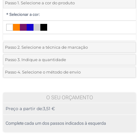
Passo 1. Selecione a cor do produto
*
Selecionar a cor:
Passo 2. Selecione a técnica de marcação
*
Selecione o tipo de marcação e as cores do logotipo:
Passo 3. Indique a quantidade
*
Quantidade mínima:
10
Passo 4. Selecione o método de envio
1 Cor (Na frente)
Quantidade
Standard
Preço/Unidade
Impressão digital a cores (Na frente)
10
O SEU ORÇAMENTO
Gravação a quente (Na frente)
Preço a partir de:
3,51 €
20
Sem impressão
50
Complete cada um dos passos indicados à esquerda
100