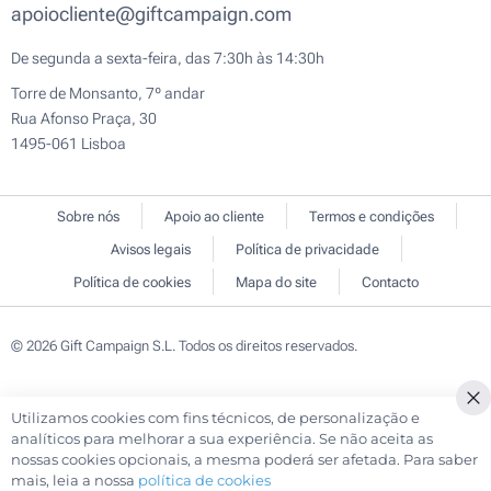
apoiocliente@giftcampaign.com
De segunda a sexta-feira, das 7:30h às 14:30h
Torre de Monsanto, 7º andar
Rua Afonso Praça, 30
1495-061 Lisboa
Sobre nós
Apoio ao cliente
Termos e condições
Avisos legais
Política de privacidade
Política de cookies
Mapa do site
Contacto
© 2026 Gift Campaign S.L. Todos os direitos reservados.
Utilizamos cookies com fins técnicos, de personalização e
Cl
analíticos para melhorar a sua experiência. Se não aceita as
Co
nossas cookies opcionais, a mesma poderá ser afetada. Para saber
Ba
mais, leia a nossa
política de cookies