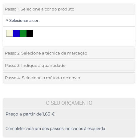
Passo 1. Selecione a cor do produto
*
Selecionar a cor:
Passo 2. Selecione a técnica de marcação
*
Selecione o tipo de marcação e as cores do logotipo:
Passo 3. Indique a quantidade
*
Quantidade mínima:
40
Passo 4. Selecione o método de envio
1 Cor (Na frente)
Quantidade
Standard
Preço/Unidade
2 Cores (Na frente)
40
O SEU ORÇAMENTO
3 Cores (Na frente)
Preço a partir de:
1,63 €
80
4 Cores (Na frente)
200
Complete cada um dos passos indicados à esquerda
Sem impressão