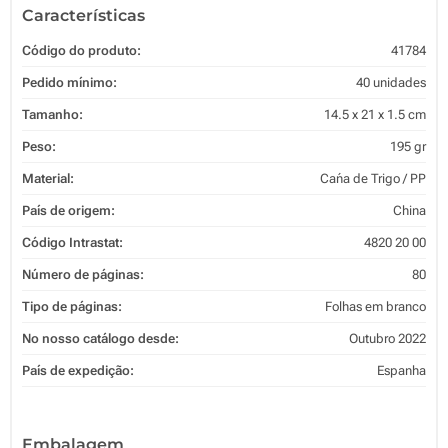
Características
Código do produto:
41784
Pedido mínimo:
40 unidades
Tamanho:
14.5 x 21 x 1.5 cm
Peso:
195 gr
Material:
Cańa de Trigo / PP
País de origem:
China
Código Intrastat:
4820 20 00
Número de páginas:
80
Tipo de páginas:
Folhas em branco
No nosso catálogo desde:
Outubro 2022
País de expedição:
Espanha
Embalagem