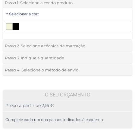
Passo 1. Selecione a cor do produto
*
Selecionar a cor:
Passo 2. Selecione a técnica de marcação
*
Selecione o tipo de marcação e as cores do logotipo:
Passo 3. Indique a quantidade
*
Quantidade mínima:
10
Passo 4. Selecione o método de envio
1 Cor (Na tampa)
Quantidade
Standard
Preço/Unidade
2 Cores (Na tampa)
10
O SEU ORÇAMENTO
3 Cores (Na tampa)
Preço a partir de:
2,16 €
20
4 Cores (Na tampa)
50
Complete cada um dos passos indicados à esquerda
1 Cor (Na caneta)
100