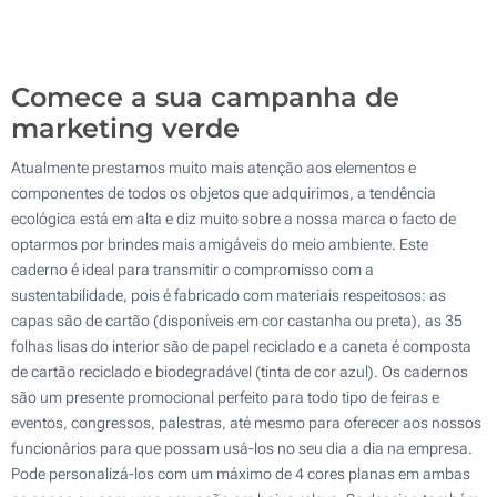
Impressão em relevo (Na tampa)
200
Gravação a laser (Na tampa)
Atualizar
Outra :
Comece a sua campanha de
Sem impressão
marketing verde
Atualmente prestamos muito mais atenção aos elementos e
componentes de todos os objetos que adquirimos, a tendência
ecológica está em alta e diz muito sobre a nossa marca o facto de
optarmos por brindes mais amigáveis do meio ambiente. Este
caderno é ideal para transmitir o compromisso com a
sustentabilidade, pois é fabricado com materiais respeitosos: as
capas são de cartão (disponíveis em cor castanha ou preta), as 35
folhas lisas do interior são de papel reciclado e a caneta é composta
de cartão reciclado e biodegradável (tinta de cor azul). Os cadernos
são um presente promocional perfeito para todo tipo de feiras e
eventos, congressos, palestras, até mesmo para oferecer aos nossos
funcionários para que possam usá-los no seu dia a dia na empresa.
Pode personalizá-los com um máximo de 4 cores planas em ambas