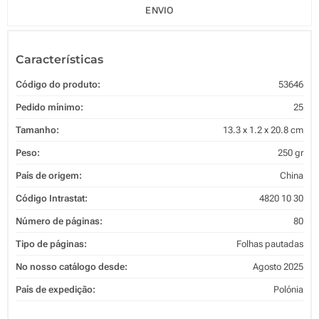
ENVIO
Características
Código do produto:
53646
Pedido mínimo:
25
Tamanho:
13.3 x 1.2 x 20.8 cm
Peso:
250 gr
País de origem:
China
Código Intrastat:
4820 10 30
Número de páginas:
80
Tipo de páginas:
Folhas pautadas
No nosso catálogo desde:
Agosto 2025
País de expedição:
Polónia