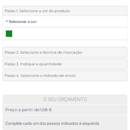
Passo 1. Selecione a cor do produto
*
Selecionar a cor:
Passo 2. Selecione a técnica de marcação
*
Selecione o tipo de marcação e as cores do logotipo:
Passo 3. Indique a quantidade
*
Quantidade mínima:
25
Passo 4. Selecione o método de envio
1 Cor (Num lado)
Quantidade
Standard
Preço/Unidade
2 Cores (Num lado)
25
O SEU ORÇAMENTO
3 Cores (Num lado)
Preço a partir de:
1,68 €
50
4 Cores (Num lado)
125
Complete cada um dos passos indicados à esquerda
Impressão em relevo (Num lado)