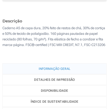
250
Gravação a laser (Num lado)
500
Descrição
Sem impressão
Atualizar
Outra :
Caderno A5 de capa dura, 20% feito de restos de chá, 30% de cortiça
e 50% de tecido de polialgodão. 160 páginas pautadas de papel
reciclado (80 folhas, 70 g/m²). Fita elástica de fecho a condizer e fita
marca-página. FSC®-certified | FSC MIX CREDIT, N7.1, FSC-C213206
INFORMAÇÃO GERAL
DETALHES DE IMPRESSÃO
DISPONIBILIDADE
ÍNDICE DE SUSTENTABILIDADE