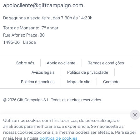
apoiocliente@giftcampaign.com
De segunda a sexta-feira, das 7:30h às 14:30h
Torre de Monsanto, 7º andar
Rua Afonso Praça, 30
1495-061 Lisboa
Sobre nós
Apoio ao cliente
Termos e condições
Avisos legais
Política de privacidade
Política de cookies
Mapa do site
Contacto
© 2026 Gift Campaign S.L. Todos os direitos reservados.
Utilizamos cookies com fins técnicos, de personalização e
Cl
analíticos para melhorar a sua experiência. Se não aceita as
Co
nossas cookies opcionais, a mesma poderá ser afetada. Para saber
Ba
mais, leia a nossa
política de cookies