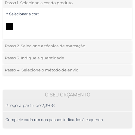
Passo 1. Selecione a cor do produto
*
Selecionar a cor:
Passo 2. Selecione a técnica de marcação
*
Selecione o tipo de marcação e as cores do logotipo:
Passo 3. Indique a quantidade
*
Quantidade mínima:
10
Passo 4. Selecione o método de envio
1 Cor (Na frente)
Quantidade
Standard
Preço/Unidade
2 Cores (Na frente)
10
O SEU ORÇAMENTO
3 Cores (Na frente)
Preço a partir de:
2,39 €
20
4 Cores (Na frente)
50
Complete cada um dos passos indicados à esquerda
Sem impressão
100