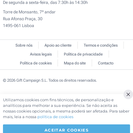
De segunda a sexta-feira, das 7:30h às 14:30h
Torre de Monsanto, 7º andar
Rua Afonso Praça, 30
1495-061 Lisboa
Sobre nós
Apoio ao cliente
Termos e condições
Avisos legais
Política de privacidade
Política de cookies
Mapa do site
Contacto
© 2026 Gift Campaign S.L. Todos os direitos reservados.
Utilizamos cookies com fins técnicos, de personalização e
Cl
analíticos para melhorar a sua experiência. Se não aceita as
Co
nossas cookies opcionais, a mesma poderá ser afetada. Para saber
Ba
mais, leia a nossa
política de cookies
ACEITAR COOKIES