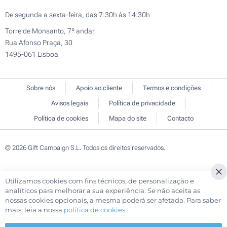
De segunda a sexta-feira, das 7:30h às 14:30h
Torre de Monsanto, 7º andar
Rua Afonso Praça, 30
1495-061 Lisboa
Sobre nós
Apoio ao cliente
Termos e condições
Avisos legais
Política de privacidade
Política de cookies
Mapa do site
Contacto
© 2026 Gift Campaign S.L. Todos os direitos reservados.
Utilizamos cookies com fins técnicos, de personalização e
Cl
analíticos para melhorar a sua experiência. Se não aceita as
Co
nossas cookies opcionais, a mesma poderá ser afetada. Para saber
Ba
mais, leia a nossa
política de cookies