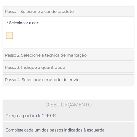
Passo 1. Selecione a cor do produto
*
Selecionar a cor:
Passo 2. Selecione a técnica de marcação
*
Selecione o tipo de marcação e as cores do logotipo:
Passo 3. Indique a quantidade
*
Quantidade mínima:
10
Passo 4. Selecione o método de envio
1 Cor (Num lado)
Quantidade
Standard
Preço/Unidade
2 Cores (Num lado)
10
O SEU ORÇAMENTO
3 Cores (Num lado)
Preço a partir de:
2,99 €
20
Impressão digital a cores (Num lado)
50
Complete cada um dos passos indicados à esquerda
Sem impressão