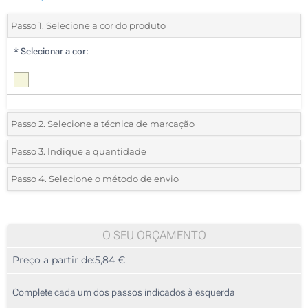
Passo 1. Selecione a cor do produto
*
Selecionar a cor:
Passo 2. Selecione a técnica de marcação
*
Selecione o tipo de marcação e as cores do logotipo:
Passo 3. Indique a quantidade
*
Quantidade mínima:
5
Passo 4. Selecione o método de envio
1 Cor (Na caixa)
Quantidade
Standard
Preço/Unidade
Transferência digital a cores (Na capa)
5
O SEU ORÇAMENTO
Gravação a quente (Na caixa)
Preço a partir de:
5,84 €
10
Sem impressão
25
Complete cada um dos passos indicados à esquerda