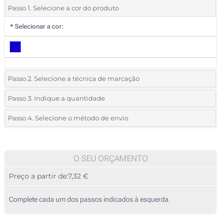
Passo 1. Selecione a cor do produto
*
Selecionar a cor:
Passo 2. Selecione a técnica de marcação
*
Selecione o tipo de marcação e as cores do logotipo:
Passo 3. Indique a quantidade
*
Quantidade mínima:
5
Passo 4. Selecione o método de envio
Transferência digital a cores (Na capa)
Quantidade
Standard
Preço/Unidade
Sem impressão
5
O SEU ORÇAMENTO
Preço a partir de:
7,32 €
10
25
Complete cada um dos passos indicados à esquerda
50