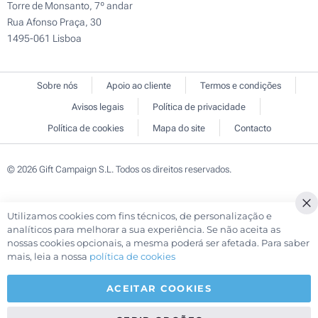
Torre de Monsanto, 7º andar
Rua Afonso Praça, 30
1495-061 Lisboa
Sobre nós
Apoio ao cliente
Termos e condições
Avisos legais
Política de privacidade
Política de cookies
Mapa do site
Contacto
© 2026 Gift Campaign S.L. Todos os direitos reservados.
Utilizamos cookies com fins técnicos, de personalização e
Cl
analíticos para melhorar a sua experiência. Se não aceita as
Co
nossas cookies opcionais, a mesma poderá ser afetada. Para saber
Ba
mais, leia a nossa
política de cookies
ACEITAR COOKIES