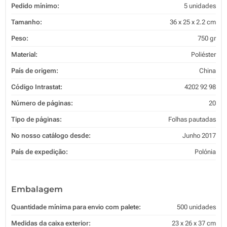
Pedido mínimo:
5 unidades
Tamanho:
36 x 25 x 2.2 cm
Peso:
750 gr
Material:
Poliéster
País de origem:
China
Código Intrastat:
4202 92 98
Número de páginas:
20
Tipo de páginas:
Folhas pautadas
No nosso catálogo desde:
Junho 2017
País de expedição:
Polónia
Embalagem
Quantidade mínima para envio com palete:
500 unidades
Medidas da caixa exterior:
23 x 26 x 37 cm