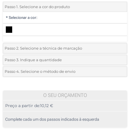
Passo 1. Selecione a cor do produto
*
Selecionar a cor:
Passo 2. Selecione a técnica de marcação
*
Selecione o tipo de marcação e as cores do logotipo:
Passo 3. Indique a quantidade
*
Quantidade mínima:
5
Passo 4. Selecione o método de envio
1 Cor (Na frente)
Quantidade
Standard
Preço/Unidade
2 Cores (Na frente)
5
O SEU ORÇAMENTO
3 Cores (Na frente)
Preço a partir de:
10,12 €
10
4 Cores (Na frente)
25
Complete cada um dos passos indicados à esquerda
Transferência digital a cores (Na frente)
50