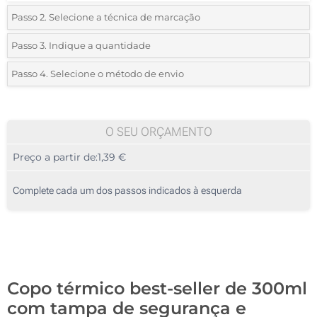
Passo 2. Selecione a técnica de marcação
*
Selecione o tipo de marcação e as cores do logotipo:
Passo 3. Indique a quantidade
*
Quantidade mínima:
45
Passo 4. Selecione o método de envio
Impressão digital full color (Num lado)
Quantidade
Standard
Preço/Unidade
Impressão digital full color (Impressão circular)
45
O SEU ORÇAMENTO
Sem impressão
Preço a partir de:
1,39 €
90
225
Complete cada um dos passos indicados à esquerda
450
900
Atualizar
Outra :
Copo térmico best-seller de 300ml
com tampa de segurança e