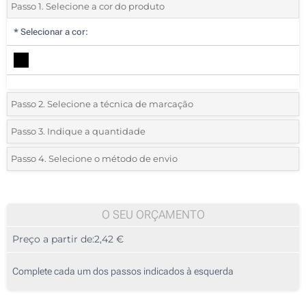
Passo 1. Selecione a cor do produto
*
Selecionar a cor:
Passo 2. Selecione a técnica de marcação
*
Selecione o tipo de marcação e as cores do logotipo:
Passo 3. Indique a quantidade
*
Quantidade mínima:
10
Passo 4. Selecione o método de envio
1 Cor (Num lado)
Quantidade
Standard
Preço/Unidade
2 Cores (Num lado)
10
O SEU ORÇAMENTO
3 Cores (Num lado)
Preço a partir de:
2,42 €
20
4 Cores (Num lado)
50
Complete cada um dos passos indicados à esquerda
Gravação a laser (Num lado)
100