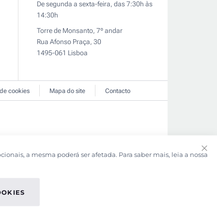
De segunda a sexta-feira, das 7:30h às
14:30h
Torre de Monsanto, 7º andar
Rua Afonso Praça, 30
1495-061 Lisboa
 de cookies
Mapa do site
Contacto
pcionais, a mesma poderá ser afetada. Para saber mais, leia a nossa
Clo
Coo
Bar
OOKIES