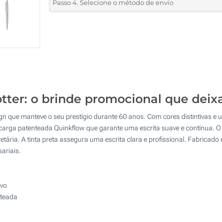
*
Quantidade mínima:
5
Passo 4. Selecione o método de envio
1 Cor (No corpo)
Quantidade
Standard
Preço/Unidade
2 Cores (No corpo)
5
3 Cores (No corpo)
10
4 Cores (No corpo)
25
1 Cor (Na caixa)
otter: o brinde promocional que dei
50
gn que manteve o seu prestígio durante 60 anos. Com cores distintivas e
1 Cor (Impressão circular)
100
arga patenteada Quinkflow que garante uma escrita suave e contínua. O 
tária. A tinta preta assegura uma escrita clara e profissional. Fabricado
Gravação a laser (No corpo)
Atualizar
Outra :
ariais.
Sem impressão
ivo
nteada