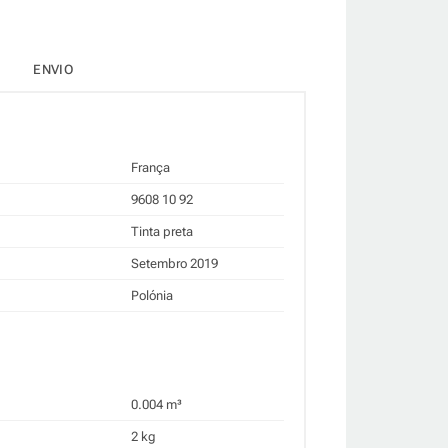
ENVIO
França
9608 10 92
Tinta preta
Setembro 2019
Polónia
0.004 m³
2 kg