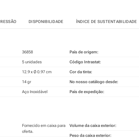
PRESSÃO
DISPONIBILIDADE
ÍNDICE DE SUSTENTABILIDADE
36858
País de origem:
5 unidades
Código Intrastat:
12.9 x Ø 0.97 cm
Cor da tinta:
14 gr
No nosso catálogo desde:
Aço Inoxidável
País de expedição:
Fornecido em caixa para
Volume da caixa exterior:
oferta.
Peso da caixa exterior: