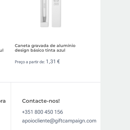
Caneta gravada de alumínio
Caneta de alumín
ul
design básico tinta azul
corpo de borracha
1,31 €
0,2
Preço a partir de:
Preço a partir de:
ra
Contacte-nos!
+351 800 450 156
apoiocliente@giftcampaign.com