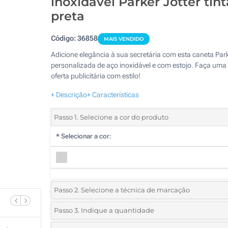
inoxidável Parker Jotter tint
preta
Código:
36858
MAIS VENDIDO
Adicione elegância à sua secretária com esta caneta Par
personalizada de aço inoxidável e com estojo. Faça uma
oferta publicitária com estilo!
+ Descrição
+ Características
Passo 1. Selecione a cor do produto
*
Selecionar a cor:
Passo 2. Selecione a técnica de marcação
*
Selecione o tipo de marcação e as cores do logotipo:
Passo 3. Indique a quantidade