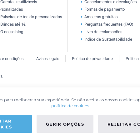
Garrafas reutilizáveis
Cancelamentos e devoluções
rsonalizadas
Formas de pagamento
Pulseiras de tecido personalizadas
Amostras gratuitas
Brindes até 1€
Perguntas frequentes (FAQ)
O nosso blog
Livro de reclamaçōes
Índice de Sustentabilidade
 e condições
Avisos legais
Política de privacidade
Política
s.
os para melhorar a sua experiência. Se não aceita as nossas cookies o
política de cookies
ITAR
GERIR OPÇÕES
REJEITAR C
KIES