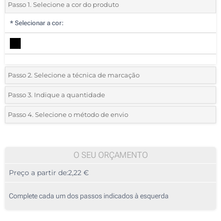
Passo 1. Selecione a cor do produto
*
Selecionar a cor:
Passo 2. Selecione a técnica de marcação
*
Selecione o tipo de marcação e as cores do logotipo:
Passo 3. Indique a quantidade
*
Quantidade mínima:
10
Passo 4. Selecione o método de envio
1 Cor (Na caixa)
Quantidade
Standard
Preço/Unidade
2 Cores (Na caixa)
10
O SEU ORÇAMENTO
3 Cores (Na caixa)
Preço a partir de:
2,22 €
20
4 Cores (Na caixa)
50
Complete cada um dos passos indicados à esquerda
Transferência digital a cores (Na caixa)
100