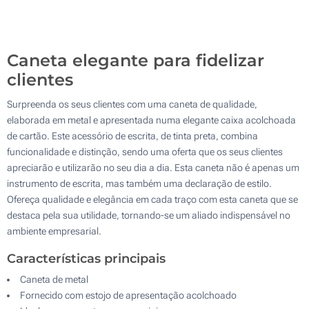
Gravação a laser circular (No corpo da caneta)
200
Gravação a laser (No corpo da caneta)
Atualizar
Outra :
Caneta elegante para fidelizar
Sem impressão
clientes
Surpreenda os seus clientes com uma caneta de qualidade,
elaborada em metal e apresentada numa elegante caixa acolchoada
de cartão. Este acessório de escrita, de tinta preta, combina
funcionalidade e distinção, sendo uma oferta que os seus clientes
apreciarão e utilizarão no seu dia a dia. Esta caneta não é apenas um
instrumento de escrita, mas também uma declaração de estilo.
Ofereça qualidade e elegância em cada traço com esta caneta que se
destaca pela sua utilidade, tornando-se um aliado indispensável no
ambiente empresarial.
Características principais
Caneta de metal
Fornecido com estojo de apresentação acolchoado