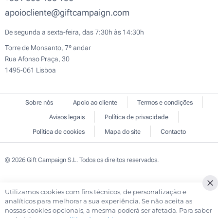
apoiocliente@giftcampaign.com
De segunda a sexta-feira, das 7:30h às 14:30h
Torre de Monsanto, 7º andar
Rua Afonso Praça, 30
1495-061 Lisboa
Sobre nós
Apoio ao cliente
Termos e condições
Avisos legais
Política de privacidade
Política de cookies
Mapa do site
Contacto
© 2026 Gift Campaign S.L. Todos os direitos reservados.
Utilizamos cookies com fins técnicos, de personalização e
Cl
analíticos para melhorar a sua experiência. Se não aceita as
Co
nossas cookies opcionais, a mesma poderá ser afetada. Para saber
Ba