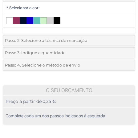
*
Selecionar a cor:
Passo 2. Selecione a técnica de marcação
*
Selecione o tipo de marcação e as cores do logotipo:
Passo 3. Indique a quantidade
*
Quantidade mínima:
50
Passo 4. Selecione o método de envio
Gravação a laser (Num lado)
Quantidade
Standard
Preço/Unidade
Impressão digital a cores (Num lado)
50
O SEU ORÇAMENTO
Sem impressão
Preço a partir de:
0,25 €
100
250
Complete cada um dos passos indicados à esquerda
500