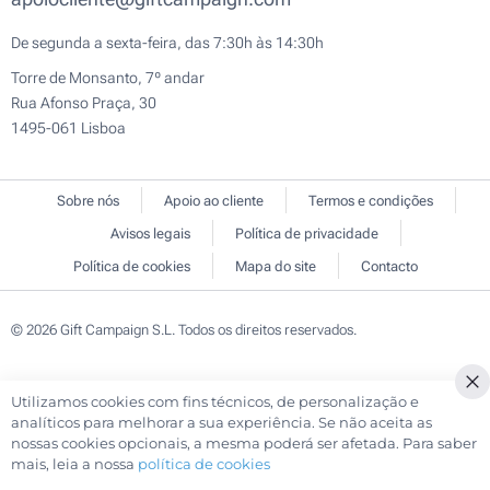
De segunda a sexta-feira, das 7:30h às 14:30h
Torre de Monsanto, 7º andar
Rua Afonso Praça, 30
1495-061 Lisboa
Sobre nós
Apoio ao cliente
Termos e condições
Avisos legais
Política de privacidade
Política de cookies
Mapa do site
Contacto
© 2026 Gift Campaign S.L. Todos os direitos reservados.
Utilizamos cookies com fins técnicos, de personalização e
Cl
analíticos para melhorar a sua experiência. Se não aceita as
Co
nossas cookies opcionais, a mesma poderá ser afetada. Para saber
Ba
mais, leia a nossa
política de cookies