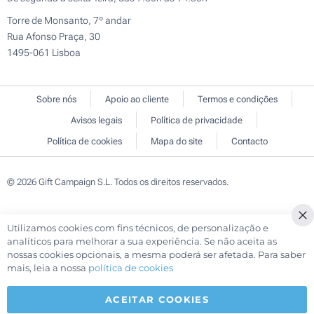
Torre de Monsanto, 7º andar
Rua Afonso Praça, 30
1495-061 Lisboa
Sobre nós
Apoio ao cliente
Termos e condições
Avisos legais
Política de privacidade
Política de cookies
Mapa do site
Contacto
© 2026 Gift Campaign S.L. Todos os direitos reservados.
Utilizamos cookies com fins técnicos, de personalização e
Cl
analíticos para melhorar a sua experiência. Se não aceita as
Co
nossas cookies opcionais, a mesma poderá ser afetada. Para saber
Ba
mais, leia a nossa
política de cookies
ACEITAR COOKIES