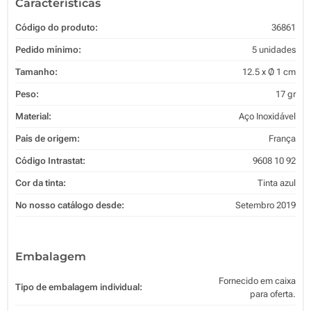
Características
Código do produto:
36861
Pedido mínimo:
5 unidades
Tamanho:
12.5 x Ø 1 cm
Peso:
17 gr
Material:
Aço Inoxidável
País de origem:
França
Código Intrastat:
9608 10 92
Cor da tinta:
Tinta azul
No nosso catálogo desde:
Setembro 2019
Embalagem
Fornecido em caixa
Tipo de embalagem individual:
para oferta.