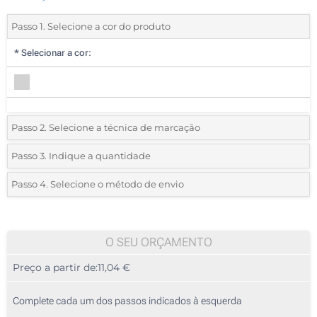
Passo 1. Selecione a cor do produto
*
Selecionar a cor:
Passo 2. Selecione a técnica de marcação
*
Selecione o tipo de marcação e as cores do logotipo:
Passo 3. Indique a quantidade
*
Quantidade mínima:
5
Passo 4. Selecione o método de envio
1 Cor (No corpo)
Quantidade
Standard
Preço/Unidade
2 Cores (No corpo)
5
O SEU ORÇAMENTO
3 Cores (No corpo)
Preço a partir de:
11,04 €
10
4 Cores (No corpo)
25
Complete cada um dos passos indicados à esquerda
1 Cor (Impressão circular)