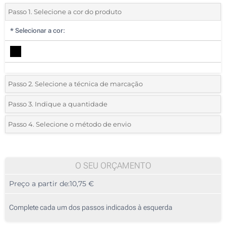
Passo 1. Selecione a cor do produto
*
Selecionar a cor:
Passo 2. Selecione a técnica de marcação
*
Selecione o tipo de marcação e as cores do logotipo:
Passo 3. Indique a quantidade
*
Quantidade mínima:
5
Passo 4. Selecione o método de envio
1 Cor (Em um utensílio)
Quantidade
Standard
Preço/Unidade
2 Cores (Em um utensílio)
5
O SEU ORÇAMENTO
3 Cores (Em um utensílio)
Preço a partir de:
10,75 €
10
4 Cores (Em um utensílio)
25
Complete cada um dos passos indicados à esquerda
Gravação a laser (Numa posição)
50