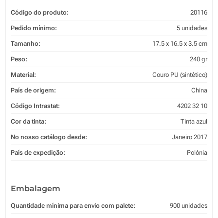
Código do produto:
20116
Pedido mínimo:
5 unidades
Tamanho:
17.5 x 16.5 x 3.5 cm
Peso:
240 gr
Material:
Couro PU (sintético)
País de origem:
China
Código Intrastat:
4202 32 10
Cor da tinta:
Tinta azul
No nosso catálogo desde:
Janeiro 2017
País de expedição:
Polónia
Embalagem
Quantidade mínima para envio com palete:
900 unidades