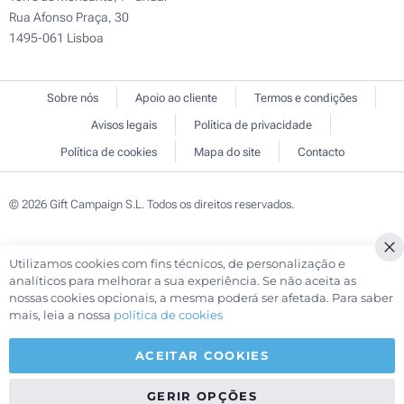
Rua Afonso Praça, 30
1495-061 Lisboa
Sobre nós
Apoio ao cliente
Termos e condições
Avisos legais
Política de privacidade
Política de cookies
Mapa do site
Contacto
© 2026 Gift Campaign S.L. Todos os direitos reservados.
Utilizamos cookies com fins técnicos, de personalização e
Cl
analíticos para melhorar a sua experiência. Se não aceita as
Co
nossas cookies opcionais, a mesma poderá ser afetada. Para saber
Ba
mais, leia a nossa
política de cookies
ACEITAR COOKIES
GERIR OPÇÕES