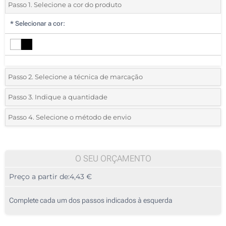
Passo 1. Selecione a cor do produto
*
Selecionar a cor:
Passo 2. Selecione a técnica de marcação
*
Selecione o tipo de marcação e as cores do logotipo:
Passo 3. Indique a quantidade
*
Quantidade mínima:
10
Passo 4. Selecione o método de envio
1 Cor (Na frente)
Quantidade
Standard
Preço/Unidade
2 Cores (Na frente)
10
O SEU ORÇAMENTO
3 Cores (Na frente)
Preço a partir de:
4,43 €
20
4 Cores (Na frente)
50
Complete cada um dos passos indicados à esquerda
Sem impressão
100