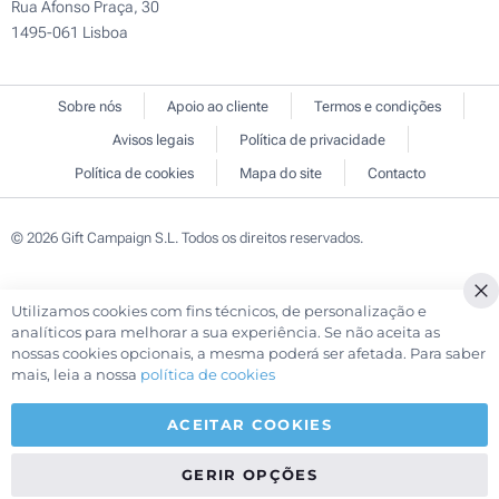
Rua Afonso Praça, 30
1495-061 Lisboa
Sobre nós
Apoio ao cliente
Termos e condições
Avisos legais
Política de privacidade
Política de cookies
Mapa do site
Contacto
© 2026 Gift Campaign S.L. Todos os direitos reservados.
Utilizamos cookies com fins técnicos, de personalização e
Cl
analíticos para melhorar a sua experiência. Se não aceita as
Co
nossas cookies opcionais, a mesma poderá ser afetada. Para saber
Ba
mais, leia a nossa
política de cookies
ACEITAR COOKIES
GERIR OPÇÕES