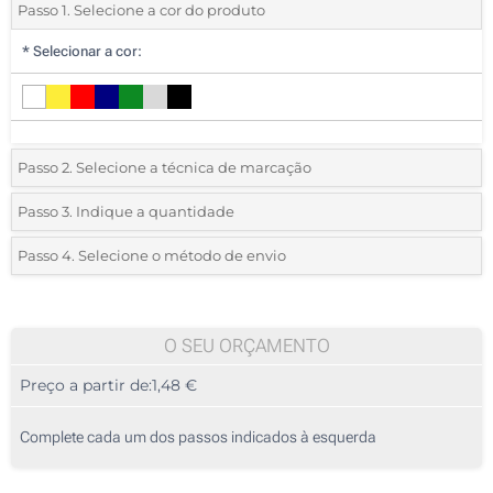
Passo 1. Selecione a cor do produto
*
Selecionar a cor:
Passo 2. Selecione a técnica de marcação
*
Selecione o tipo de marcação e as cores do logotipo:
Passo 3. Indique a quantidade
*
Quantidade mínima:
25
Passo 4. Selecione o método de envio
1 Cor (Na frente, num painel)
Quantidade
Standard
Preço/Unidade
2 Cores (Na frente, num painel)
25
O SEU ORÇAMENTO
3 Cores (Na frente, num painel)
Preço a partir de:
1,48 €
50
4 Cores (Na frente, num painel)
125
Complete cada um dos passos indicados à esquerda
Sem impressão
250