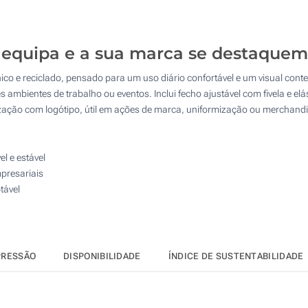
10
4 Cores (Na frente)
25
Transferência digital a cores (Na frente)
 equipa e a sua marca se destaque
50
co e reciclado, pensado para um uso diário confortável e um visual contem
Sem impressão
100
 ambientes de trabalho ou eventos. Inclui fecho ajustável com fivela e elás
zação com logótipo, útil em ações de marca, uniformização ou merchandis
Atualizar
Outra :
l e estável
mpresariais
tável
PRESSÃO
DISPONIBILIDADE
ÍNDICE DE SUSTENTABILIDADE