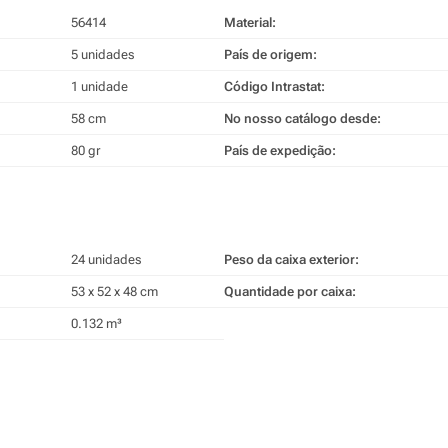
56414
Material:
5 unidades
País de origem:
1 unidade
Código Intrastat:
58 cm
No nosso catálogo desde:
80 gr
País de expedição:
24 unidades
Peso da caixa exterior:
53 x 52 x 48 cm
Quantidade por caixa:
0.132 m³