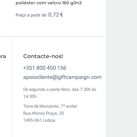
poliéster com velcro 160 g/m2
detalhe preto na v
0,72 €
1,5
Preço a partir de:
Preço a partir de:
ra
Contacte-nos!
+351 800 450 156
apoiocliente@giftcampaign.com
De segunda a sexta-feira, das 7:30h às
14:30h
Torre de Monsanto, 7º andar
Rua Afonso Praça, 30
1495-061 Lisboa