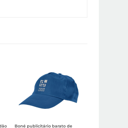
dão
Boné publicitário barato de
Boné de algodão