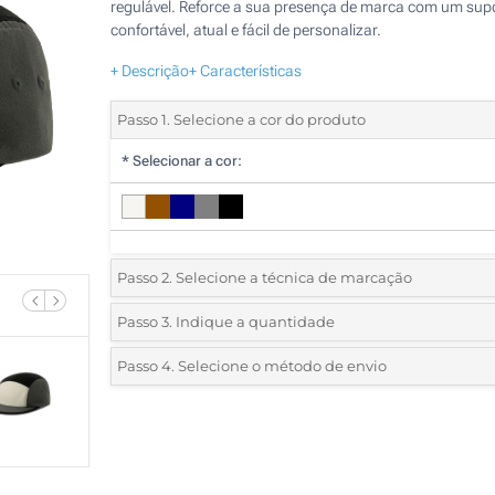
regulável. Reforce a sua presença de marca com um sup
confortável, atual e fácil de personalizar.
+ Descrição
+ Características
Passo 1. Selecione a cor do produto
*
Selecionar a cor:
Passo 2. Selecione a técnica de marcação
*
Selecione o tipo de marcação e as cores do logotipo:
Passo 3. Indique a quantidade
*
Quantidade mínima:
5
Passo 4. Selecione o método de envio
1 Cor (Na frente)
Quantidade
Standard
Preço/Unidade
2 Cores (Na frente)
5
3 Cores (Na frente)