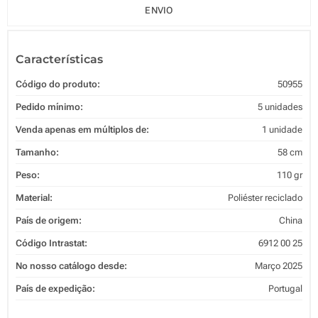
ENVIO
Características
Código do produto:
50955
Pedido mínimo:
5 unidades
Venda apenas em múltiplos de:
1 unidade
Tamanho:
58 cm
Peso:
110 gr
Material:
Poliéster reciclado
País de origem:
China
Código Intrastat:
6912 00 25
No nosso catálogo desde:
Março 2025
País de expedição:
Portugal