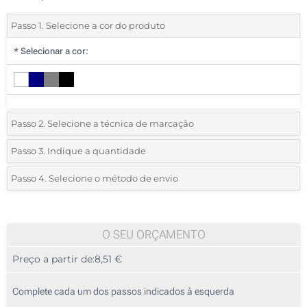
Passo 1. Selecione a cor do produto
*
Selecionar a cor:
Passo 2. Selecione a técnica de marcação
*
Selecione o tipo de marcação e as cores do logotipo:
Passo 3. Indique a quantidade
*
Quantidade mínima:
5
Passo 4. Selecione o método de envio
1 Cor (Na frente)
Quantidade
Standard
Preço/Unidade
2 Cores (Na frente)
5
O SEU ORÇAMENTO
3 Cores (Na frente)
Preço a partir de:
8,51 €
10
4 Cores (Na frente)
25
Complete cada um dos passos indicados à esquerda
Transferência digital a cores (Na frente)