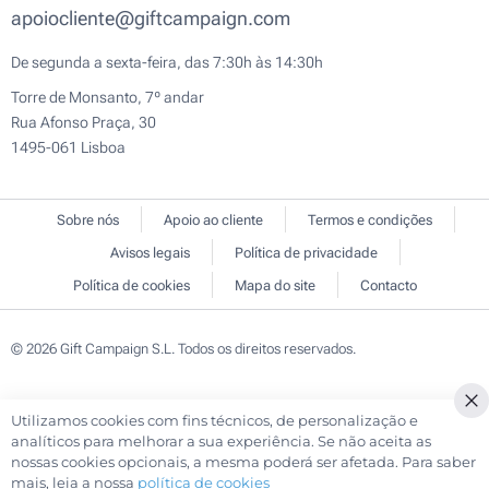
apoiocliente@giftcampaign.com
De segunda a sexta-feira, das 7:30h às 14:30h
Torre de Monsanto, 7º andar
Rua Afonso Praça, 30
1495-061 Lisboa
Sobre nós
Apoio ao cliente
Termos e condições
Avisos legais
Política de privacidade
Política de cookies
Mapa do site
Contacto
© 2026 Gift Campaign S.L. Todos os direitos reservados.
Utilizamos cookies com fins técnicos, de personalização e
Cl
analíticos para melhorar a sua experiência. Se não aceita as
Co
nossas cookies opcionais, a mesma poderá ser afetada. Para saber
Ba
mais, leia a nossa
política de cookies