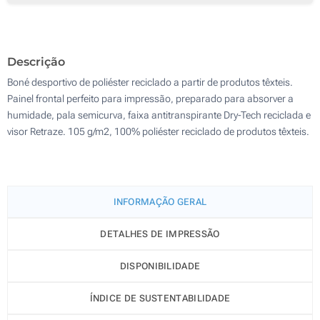
50
Sem impressão
100
Descrição
Atualizar
Outra :
Boné desportivo de poliéster reciclado a partir de produtos têxteis.
Painel frontal perfeito para impressão, preparado para absorver a
humidade, pala semicurva, faixa antitranspirante Dry-Tech reciclada e
visor Retraze. 105 g/m2, 100% poliéster reciclado de produtos têxteis.
INFORMAÇÃO GERAL
DETALHES DE IMPRESSÃO
DISPONIBILIDADE
ÍNDICE DE SUSTENTABILIDADE