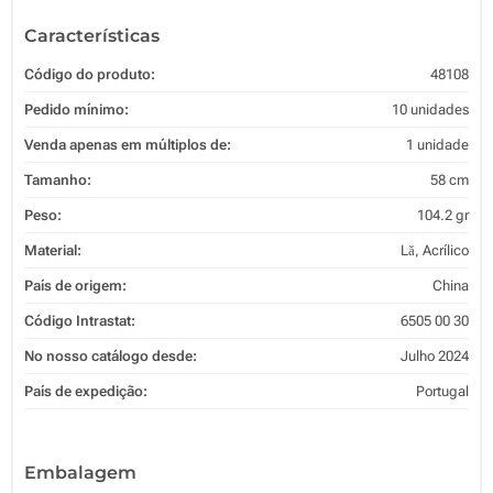
Características
Código do produto:
48108
Pedido mínimo:
10 unidades
Venda apenas em múltiplos de:
1 unidade
Tamanho:
58 cm
Peso:
104.2 gr
Material:
Lă, Acrílico
País de origem:
China
Código Intrastat:
6505 00 30
No nosso catálogo desde:
Julho 2024
País de expedição:
Portugal
Embalagem