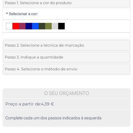
Passo 1. Selecione a cor do produto
*
Selecionar a cor:
Passo 2. Selecione a técnica de marcação
*
Selecione o tipo de marcação e as cores do logotipo:
Passo 3. Indique a quantidade
*
Quantidade mínima:
10
Passo 4. Selecione o método de envio
1 Cor (Na frente)
Quantidade
Standard
Preço/Unidade
2 Cores (Na frente)
10
O SEU ORÇAMENTO
3 Cores (Na frente)
Preço a partir de:
4,39 €
20
4 Cores (Na frente)
50
Complete cada um dos passos indicados à esquerda
Sem impressão
100